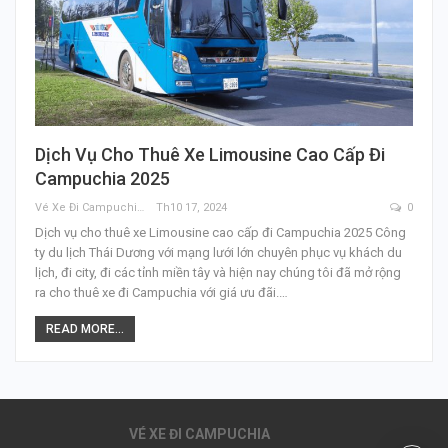
Dịch Vụ Cho Thuê Xe Limousine Cao Cấp Đi
Campuchia 2025
Vé Xe Đi Campuchia
Th10 17, 2024
0
Dịch vụ cho thuê xe Limousine cao cấp đi Campuchia 2025 Công
ty du lịch Thái Dương với mạng lưới lớn chuyên phục vụ khách du
lịch, đi city, đi các tỉnh miền tây và hiện nay chúng tôi đã mở rộng
ra cho thuê xe đi Campuchia với giá ưu đãi.…
READ MORE...
VÉ XE ĐI CAMPUCHIA