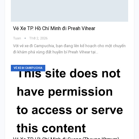
Vé Xe TP. Hồ Chí Minh đi Preah Vihear
Tuan
Th8 2, 2026
Với vé xe đi Campuchia, bạn đang lên kế hoạch cho một chuyến
đi khám phá vùng đất huyền bí Preah Vihear tại…
VÉ XE ĐI CAMPUCHIA