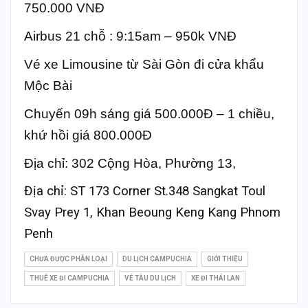
750.000 VNĐ
Airbus 21 chỗ : 9:15am – 950k VNĐ
Vé xe Limousine từ Sài Gòn đi cửa khẩu
Mộc Bài
Chuyến 09h sáng giá 500.000Đ – 1 chiều,
khứ hồi giá 800.000Đ
Địa chỉ: 302 Cộng Hòa, Phường 13,
Địa chỉ: ST 173 Corner St.348 Sangkat Toul
Svay Prey 1, Khan Beoung Keng Kang Phnom
Penh
CHƯA ĐƯỢC PHÂN LOẠI
DU LỊCH CAMPUCHIA
GIỚI THIỆU
THUÊ XE ĐI CAMPUCHIA
VÉ TÀU DU LỊCH
XE ĐI THÁI LAN