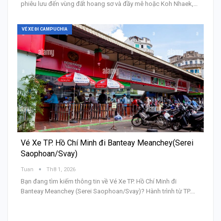
phiêu lưu đến vùng đất hoang sơ và đầy mê hoặc Koh Nhaek,…
VÉ XE ĐI CAMPUCHIA
Vé Xe TP. Hồ Chí Minh đi Banteay Meanchey(Serei
Saophoan/Svay)
Tuan
Th8 1, 2026
Bạn đang tìm kiếm thông tin về Vé Xe TP. Hồ Chí Minh đi
Banteay Meanchey (Serei Saophoan/Svay)? Hành trình từ TP.…