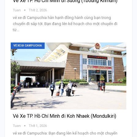
Vé Xe TP. Hồ Chí Minh đi Suong (Tboung Khmum)
Tuan
Th8 2, 2026
vé xe đi Campuchia hân hạnh đồng hành cùng bạn trong
chuyến đi sắp tới. Bạn đang lên kế hoạch cho một chuyến đi
từ…
VÉ XE ĐI CAMPUCHIA
Vé Xe TP. Hồ Chí Minh đi Koh Nhaek (Mondulkiri)
Tuan
Th8 1, 2026
vé xe đi Campuchia: Bạn đang lên kế hoạch cho một chuyến