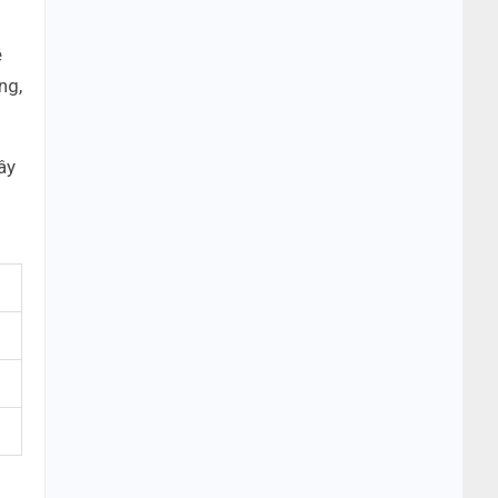
ệ
ng,
ây