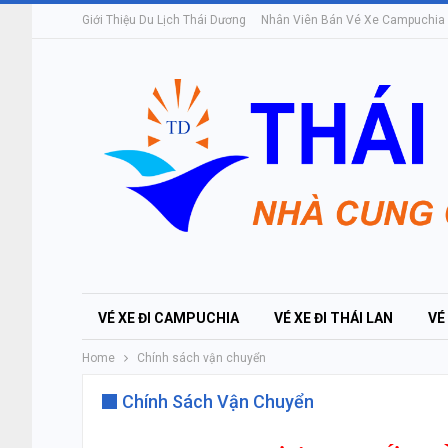
Giới Thiệu Du Lịch Thái Dương
Nhân Viên Bán Vé Xe Campuchia
VÉ XE ĐI CAMPUCHIA
VÉ XE ĐI THÁI LAN
VÉ
Home
Chính sách vận chuyển
Chính Sách Vận Chuyển