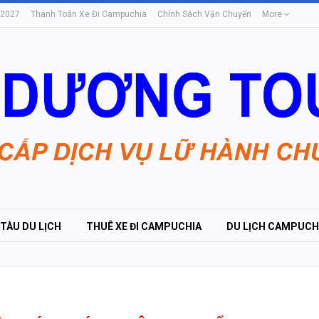
 2027
Thanh Toán Xe Đi Campuchia
Chính Sách Vận Chuyển
More
 TÀU DU LỊCH
THUÊ XE ĐI CAMPUCHIA
DU LỊCH CAMPUCH