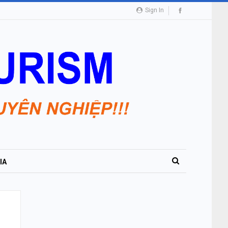
Sign In
IA