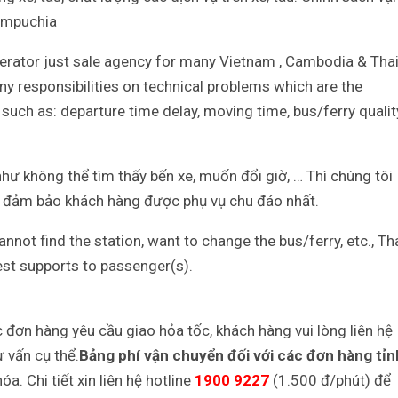
ampuchia
perator just sale agency for many Vietnam , Cambodia & Tha
 any responsibilities on technical problems which are the
 such as: departure time delay, moving time, bus/ferry qualit
hư không thể tìm thấy bến xe, muốn đổi giờ, … Thì chúng tôi
g, đảm bảo khách hàng được phụ vụ chu đáo nhất.
nnot find the station, want to change the bus/ferry, etc., Th
st supports to passenger(s).
c đơn hàng yêu cầu giao hỏa tốc, khách hàng vui lòng liên hệ
 vấn cụ thể.
Bảng phí vận chuyển đối với các đơn hàng tỉn
a. Chi tiết xin liên hệ hotline
1900 9227
(1.500 đ/phút) để