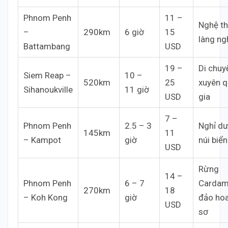
Phnom Penh
11 –
Nghệ th
–
290km
6 giờ
15
làng ng
Battambang
USD
19 –
Di chuy
Siem Reap –
10 –
520km
25
xuyên 
Sihanoukville
11 giờ
USD
gia
7 –
Phnom Penh
2.5 – 3
Nghỉ d
145km
11
– Kampot
giờ
núi biển
USD
Rừng
14 –
Phnom Penh
6 – 7
Carda
270km
18
– Koh Kong
giờ
đảo ho
USD
sơ