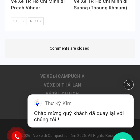
Vé Xe TP. Hồ Chí Minh đi
Vé Xe TP. Hồ Chí Minh đi
Preah Vihear
Suong (Tboung Khmum)
PREV
NEXT
Comments are closed.
VÉ XE ĐI CAMPUCHIA
VÉ XE ĐI THÁI LAN
VÉ TÀU DU LỊCH
Thư Ký Kim
THUÊ XE ĐI CAMPUCHIA
DU LỊCH CAMPUCHIA
Chào mừng quý khách đã quay lại với 
chúng tôi !
© 2026 - Vé xe đi Campuchia năm 2026. All Rights Reserved.