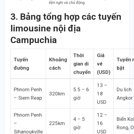
tiện nghi và chủ động.
3. Bảng tổng hợp các tuyến
limousine nội địa
Campuchia
Thời
Giá
Tuyến
Khoảng
Tuyến 
gian di
vé
đường
cách
bật
chuyển
(USD)
13 –
Phnom Penh
5.5 – 6
Du lịch
320km
18
– Siem Reap
giờ
Angkor
USD
Phnom Penh
12 –
4 – 5
Biển Ko
–
225km
16
giờ
Rong, O
Sihanoukville
USD