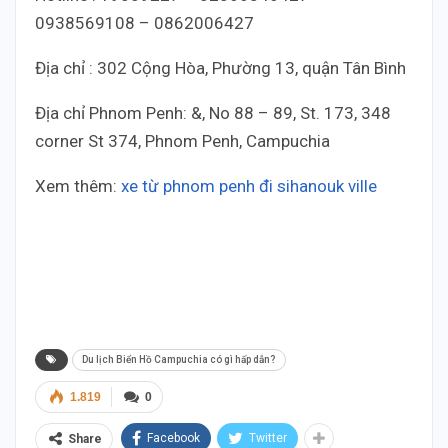
0938569108 – 0862006427
Địa chỉ : 302 Cộng Hòa, Phường 13, quận Tân Bình
Địa chỉ Phnom Penh: &, No 88 – 89, St. 173, 348
corner St 374, Phnom Penh, Campuchia
Xem thêm:
xe từ phnom penh đi sihanouk ville
Xe thái dương đi campuchia tết 2025, xe đi phnom
penh 2025, xe đi siem reap 2025. xe đi sihanouk
ville 2025, xe đi campuchia tết 2025, xe từ phnom
penh đi bangkok tết 2025
Du lịch Biển Hồ Campuchia có gì hấp dẫn?
1.819
0
Facebook
Twitter
Share