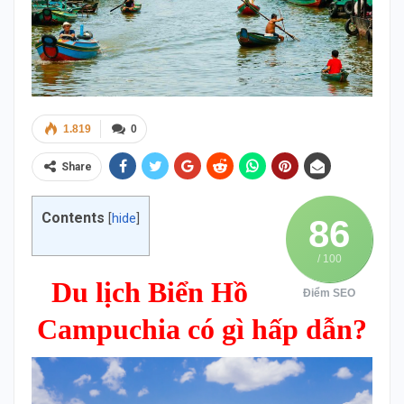
1.819
0
Share
Contents
[
hide
]
86
/ 100
Du lịch Biển Hồ
Điểm SEO
Campuchia có gì hấp dẫn?