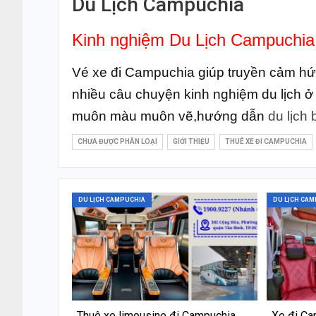
Du Lịch Campuchia
Kinh nghiệm Du Lịch Campuchia
Vé xe đi Campuchia giúp truyền cảm hứ
nhiều câu chuyện kinh nghiệm du lịch ở
muôn màu muôn vẽ,hướng dẫn
du lịch
CHƯA ĐƯỢC PHÂN LOẠI
GIỚI THIỆU
THUÊ XE ĐI CAMPUCHIA
DU LỊCH CAMPUCHIA
DU LỊCH CA
Thuê xe limousine đi Campuchia
Xe đi C