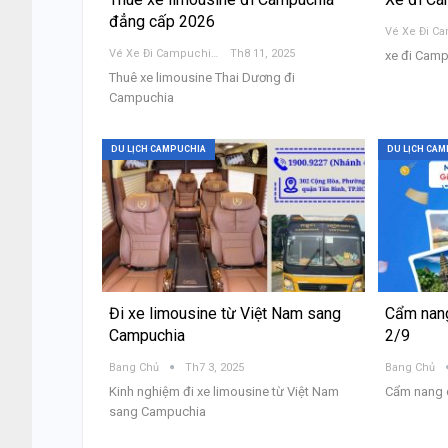
đẳng cấp 2026
Vé Xe Đi Campuchia
Th8 11, 2025
xe đi Cam
Thuê xe limousine Thai Dương đi
Campuchia
DU LỊCH CAMPUCHIA
DU LỊCH CA
Đi xe limousine từ Việt Nam sang
Cẩm nang
Campuchia
2/9
Bang Chủ
Th7 3, 2025
Bang Chủ
Kinh nghiệm đi xe limousine từ Việt Nam
Cẩm nang d
sang Campuchia