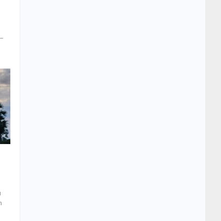
 –
u
h