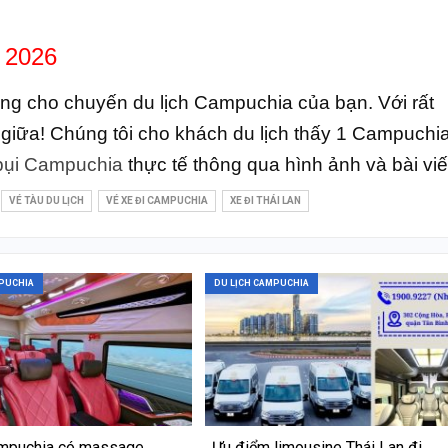
 2026
ng cho chuyến du lịch Campuchia của bạn. Với rất
 giữa! Chúng tôi cho khách du lịch thấy 1 Campuchi
 bụi Campuchia
thực tế thông qua hình ảnh và bài viế
VÉ TÀU DU LỊCH
VÉ XE ĐI CAMPUCHIA
XE ĐI THÁI LAN
MPUCHIA
DU LỊCH CAMPUCHIA
ampuchia có massage
Ưu điểm limousine Thái Lan đi