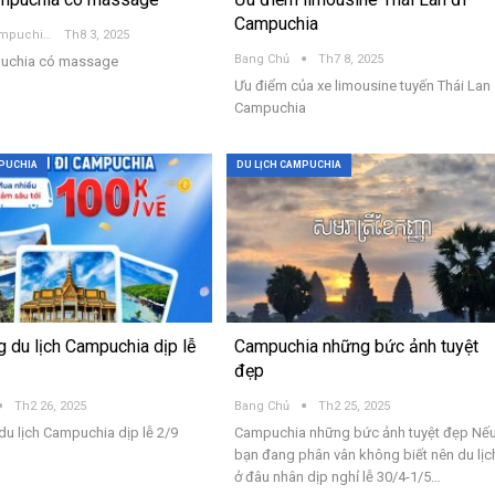
Campuchia
Vé Xe Đi Campuchia
Th8 3, 2025
Bang Chủ
Th7 8, 2025
puchia có massage
Ưu điểm của xe limousine tuyến Thái Lan
Campuchia
MPUCHIA
DU LỊCH CAMPUCHIA
 du lịch Campuchia dịp lễ
Campuchia những bức ảnh tuyệt
đẹp
Th2 26, 2025
Bang Chủ
Th2 25, 2025
u lịch Campuchia dịp lễ 2/9
Campuchia những bức ảnh tuyệt đẹp Nế
bạn đang phân vân không biết nên du lịc
ở đâu nhân dịp nghỉ lễ 30/4-1/5…