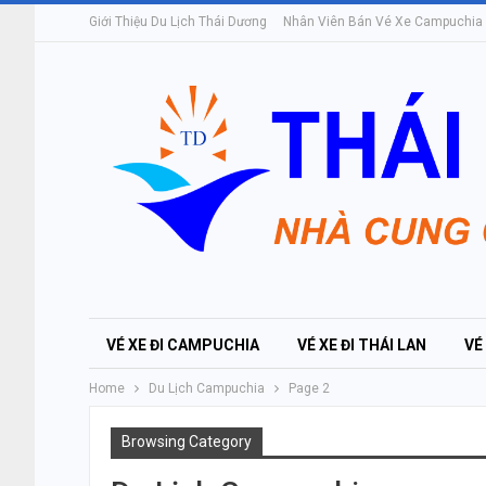
Giới Thiệu Du Lịch Thái Dương
Nhân Viên Bán Vé Xe Campuchia
VÉ XE ĐI CAMPUCHIA
VÉ XE ĐI THÁI LAN
VÉ
Home
Du Lịch Campuchia
Page 2
Browsing Category