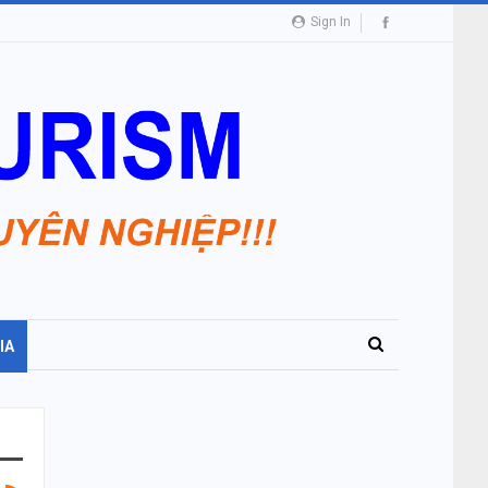
Sign In
IA