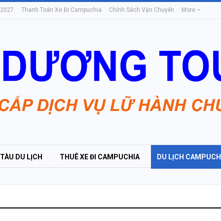
 2027
Thanh Toán Xe Đi Campuchia
Chính Sách Vận Chuyển
More
 TÀU DU LỊCH
THUÊ XE ĐI CAMPUCHIA
DU LỊCH CAMPUCH