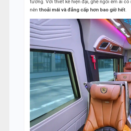
tưởng. Với thiết kế hiện đại, ghế ngồi êm ái c
nên
thoải mái và đẳng cấp hơn bao giờ hết
.