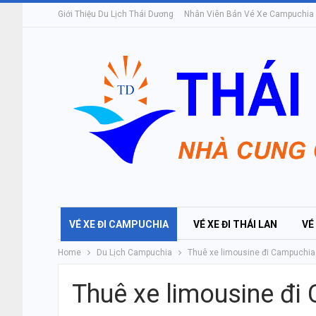
Giới Thiệu Du Lịch Thái Dương
Nhân Viên Bán Vé Xe Campuchia
VÉ XE ĐI CAMPUCHIA
VÉ XE ĐI THÁI LAN
VÉ
Home
Du Lịch Campuchia
Thuê xe limousine đi Campuchia
Thuê xe limousine đi