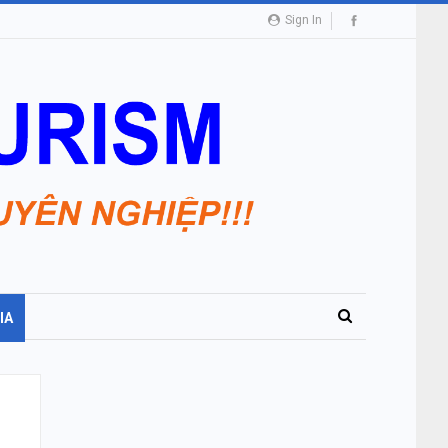
Sign In
IA