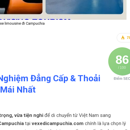
xe limousine đi Campuchia
7
86
/ 100
 Nghiệm Đẳng Cấp & Thoải
Điểm SE
Mái Nhất
trọng, vừa tiện nghi
để di chuyển từ Việt Nam sang
 Campuchia
tại
vexedicampuchia.com
chính là lựa chọn lý