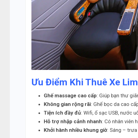
Ưu Điểm Khi Thuê Xe Li
Ghế massage cao cấp
: Giúp bạn thư giã
Không gian rộng rãi
: Ghế bọc da cao cấp
Tiện ích đầy đủ
: Wifi, ổ sạc USB, nước u
Hỗ trợ nhập cảnh nhanh
: Có nhân viên 
Khởi hành nhiều khung giờ
: Sáng – trưa 