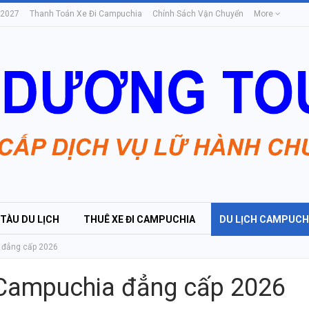
 2027
Thanh Toán Xe Đi Campuchia
Chính Sách Vận Chuyển
More
 TÀU DU LỊCH
THUÊ XE ĐI CAMPUCHIA
DU LỊCH CAMPUCH
 đẳng cấp 2026
 Campuchia đẳng cấp 2026