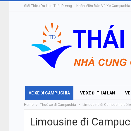
Giới Thiệu Du Lịch Thái Dương
Nhân Viên Bán Vé Xe Campuchia
VÉ XE ĐI CAMPUCHIA
VÉ XE ĐI THÁI LAN
VÉ
Home
Thuê xe đi Campuchia
Limousine đi Campuchia có k
Limousine đi Campuc