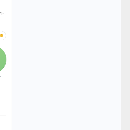
iểm
55
O