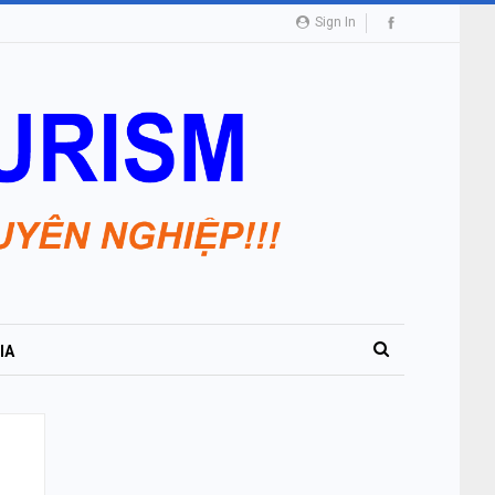
Sign In
IA