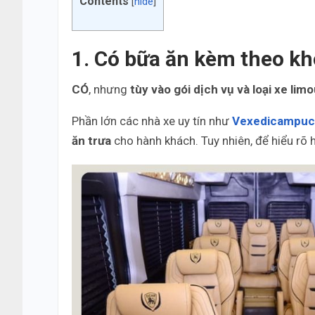
Contents
[
hide
]
1. Có bữa ăn kèm theo kh
CÓ
, nhưng
tùy vào gói dịch vụ và loại xe li
Phần lớn các nhà xe uy tín như
Vexedicampuc
ăn trưa
cho hành khách. Tuy nhiên, để hiểu rõ 