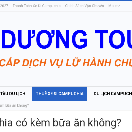
 2027
Thanh Toán Xe Đi Campuchia
Chính Sách Vận Chuyển
More
 TÀU DU LỊCH
THUÊ XE ĐI CAMPUCHIA
DU LỊCH CAMPUCH
èm bữa ăn không?
hia có kèm bữa ăn không?