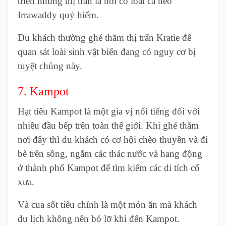
triển nhưng thị trấn là nơi có loài cá heo
Irrawaddy quý hiếm.
Du khách thường ghé thăm thị trấn Kratie để
quan sát loài sinh vật biển đang có nguy cơ bị
tuyệt chủng này.
7. Kampot
Hạt tiêu Kampot là một gia vị nổi tiếng đối với
nhiều đầu bếp trên toàn thế giới. Khi ghé thăm
nơi đây thì du khách có cơ hội chèo thuyền và đi
bè trên sông, ngắm các thác nước và hang động
ở thành phố Kampot để tìm kiếm các di tích cổ
xưa.
Và cua sốt tiêu chính là một món ăn mà khách
du lịch không nên bỏ lỡ khi đến Kampot.