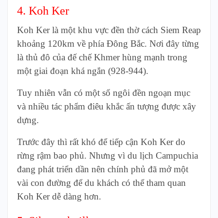
4. Koh Ker
Koh Ker là một khu vực đền thờ cách Siem Reap
khoảng 120km về phía Đông Bắc. Nơi đây từng
là thủ đô của đế chế Khmer hùng mạnh trong
một giai đoạn khá ngắn (928-944).
Tuy nhiên vẫn có một số ngôi đền ngoạn mục
và nhiều tác phẩm điêu khắc ấn tượng được xây
dựng.
Trước đây thì rất khó để tiếp cận Koh Ker do
rừng rậm bao phủ. Nhưng vì du lịch Campuchia
đang phát triển dần nên chính phủ đã mở một
vài con đường để du khách có thể tham quan
Koh Ker dễ dàng hơn.