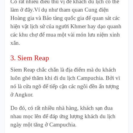
Có rất nhiều điều thú vị để khách du lịch có thể
làm ở đây.Ví dụ như tham quan Cung điện
Hoàng gia và Bảo tàng quốc gia để quan sát các
hiện vật lịch sử của người Khmer hay dạo quanh
các khu chợ để mua một vài món lưu niệm xinh
xắn.
3. Siem Reap
Siem Reap chắc chắn là địa điểm mà du khách
luôn ghé thăm khi đi du lịch Campuchia. Bởi vì
nó là cửa ngõ để tiếp cận các ngôi đền ấn tượng
ở Angkor.
Do đó, có rất nhiều nhà hàng, khách sạn đua
nhau mọc lên để đáp ứng lượng khách du lịch
ngày một tăng ở Campuchia.