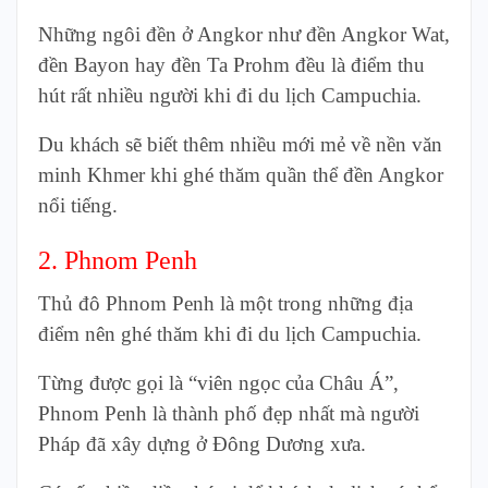
Những ngôi đền ở Angkor như đền Angkor Wat,
đền Bayon hay đền Ta Prohm đều là điểm thu
hút rất nhiều người khi đi du lịch Campuchia.
Du khách sẽ biết thêm nhiều mới mẻ về nền văn
minh Khmer khi ghé thăm quần thể đền Angkor
nổi tiếng.
2. Phnom Penh
Thủ đô Phnom Penh là một trong những địa
điểm nên ghé thăm khi đi du lịch Campuchia.
Từng được gọi là “viên ngọc của Châu Á”,
Phnom Penh là thành phố đẹp nhất mà người
Pháp đã xây dựng ở Đông Dương xưa.