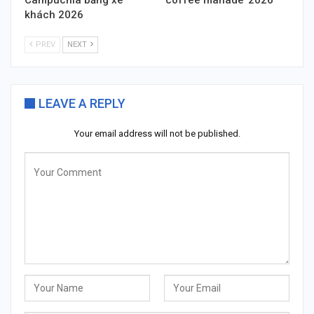
khách 2026
PREV
NEXT
LEAVE A REPLY
Your email address will not be published.