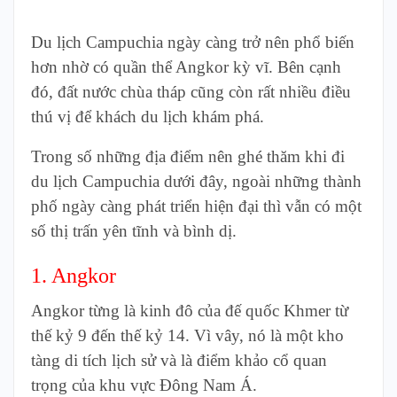
Du lịch Campuchia ngày càng trở nên phổ biến
hơn nhờ có quần thể Angkor kỳ vĩ. Bên cạnh
đó, đất nước chùa tháp cũng còn rất nhiều điều
thú vị để khách du lịch khám phá.
Trong số những địa điểm nên ghé thăm khi đi
du lịch Campuchia dưới đây, ngoài những thành
phố ngày càng phát triển hiện đại thì vẫn có một
số thị trấn yên tĩnh và bình dị.
1. Angkor
Angkor từng là kinh đô của đế quốc Khmer từ
thế kỷ 9 đến thế kỷ 14. Vì vây, nó là một kho
tàng di tích lịch sử và là điểm khảo cổ quan
trọng của khu vực Đông Nam Á.