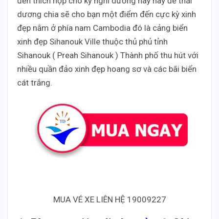
đến thích hợp cho kỳ nghĩ dưỡng này hãy để thái
dương chia sẽ cho bạn một điểm đến cực kỳ xinh
đẹp nằm ở phía nam Cambodia đó là cảng biển
xinh đẹp Sihanouk Ville thuộc thủ phủ tỉnh
Sihanouk ( Preah Sihanouk ) Thành phố thu hút với
nhiều quần đảo xinh đẹp hoang sơ và các bãi biển
cát trắng.
MUA VÉ XE LIÊN HỆ 19009227