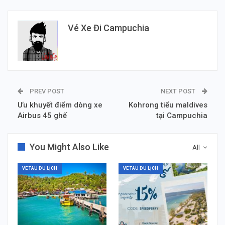
Vé Xe Đi Campuchia
PREV POST
NEXT POST
Ưu khuyết điểm dòng xe
Kohrong tiểu maldives
Airbus 45 ghế
tại Campuchia
You Might Also Like
All
VÉ TÀU DU LỊCH
VÉ TÀU DU LỊCH