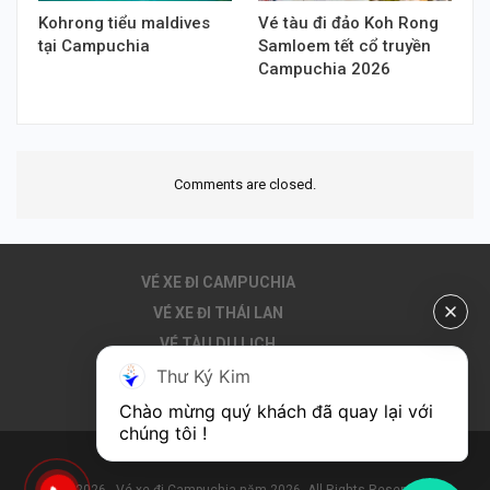
Kohrong tiểu maldives
Vé tàu đi đảo Koh Rong
tại Campuchia
Samloem tết cổ truyền
Campuchia 2026
Comments are closed.
VÉ XE ĐI CAMPUCHIA
VÉ XE ĐI THÁI LAN
VÉ TÀU DU LỊCH
Thư Ký Kim
THUÊ XE ĐI CAMPUCHIA
DU LỊCH CAMPUCHIA
Chào mừng quý khách đã quay lại với 
chúng tôi !
© 2026 - Vé xe đi Campuchia năm 2026. All Rights Reserved.