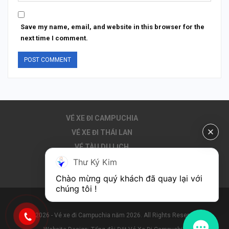
Save my name, email, and website in this browser for the
next time I comment.
VÉ XE ĐI CAMPUCHIA
VÉ XE ĐI THÁI LAN
VÉ TÀU DU LỊCH
Thư Ký Kim
THUÊ XE ĐI CAMPUCHIA
DU LỊCH CAMPUCHIA
Chào mừng quý khách đã quay lại với 
chúng tôi !
© 2026 - Vé xe đi Campuchia năm 2026. All Rights Reserved.