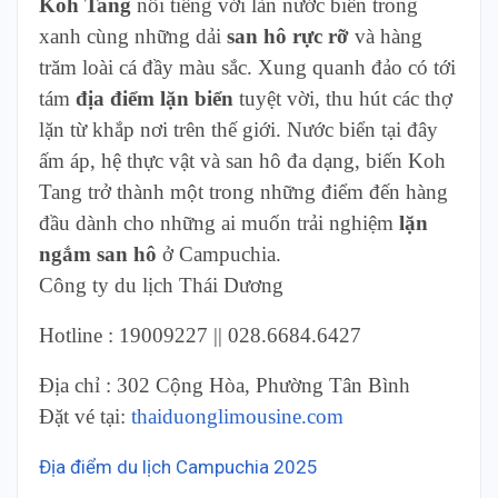
Koh Tang
nổi tiếng với làn nước biển trong
xanh cùng những dải
san hô rực rỡ
và hàng
trăm loài cá đầy màu sắc. Xung quanh đảo có tới
tám
địa điểm lặn biển
tuyệt vời, thu hút các thợ
lặn từ khắp nơi trên thế giới. Nước biển tại đây
ấm áp, hệ thực vật và san hô đa dạng, biến Koh
Tang trở thành một trong những điểm đến hàng
đầu dành cho những ai muốn trải nghiệm
lặn
ngắm san hô
ở Campuchia.
Công ty du lịch Thái Dương
Hotline : 19009227 || 028.6684.6427
Địa chỉ : 302 Cộng Hòa, Phường Tân Bình
Đặt vé tại:
thaiduonglimousine.com
Địa điểm du lịch Campuchia 2025