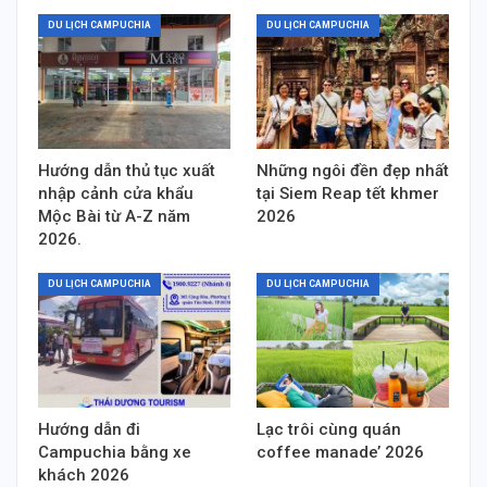
DU LỊCH CAMPUCHIA
DU LỊCH CAMPUCHIA
Hướng dẫn thủ tục xuất
Những ngôi đền đẹp nhất
nhập cảnh cửa khẩu
tại Siem Reap tết khmer
Mộc Bài từ A-Z năm
2026
2026.
DU LỊCH CAMPUCHIA
DU LỊCH CAMPUCHIA
Hướng dẫn đi
Lạc trôi cùng quán
Campuchia bằng xe
coffee manade’ 2026
khách 2026