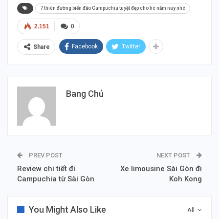
7 thiên đường biển đảo Campuchia tuyệt đẹp cho hè năm nay nhé
2.151
0
Facebook
Twitter
Share
Bang Chủ
PREV POST
NEXT POST
Review chi tiết đi
Xe limousine Sài Gòn đi
Campuchia từ Sài Gòn
Koh Kong
You Might Also Like
All