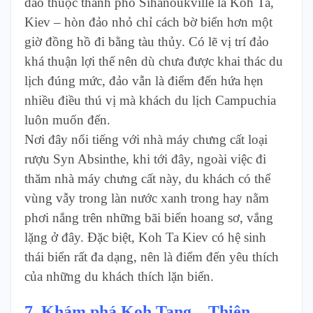
đảo thuộc thành phố Sihanoukville là Koh Ta,
Kiev – hòn đảo nhỏ chỉ cách bờ biển hơn một
giờ đồng hồ đi bằng tàu thủy. Có lẽ vị trí đảo
khá thuận lợi thế nên dù chưa được khai thác du
lịch đúng mức, đảo vẫn là điểm đến hứa hẹn
nhiều điều thú vị mà khách du lịch Campuchia
luôn muốn đến.
Nơi đây nổi tiếng với nhà máy chưng cất loại
rượu Syn Absinthe, khi tới đây, ngoài việc đi
thăm nhà máy chưng cất này, du khách có thể
vùng vẫy trong làn nước xanh trong hay nằm
phơi nắng trên những bãi biển hoang sơ, vắng
lặng ở đây. Đặc biệt, Koh Ta Kiev có hệ sinh
thái biển rất đa dạng, nên là điểm đến yêu thích
của những du khách thích lặn biển.
7. Khám phá Koh Tang – Thiên