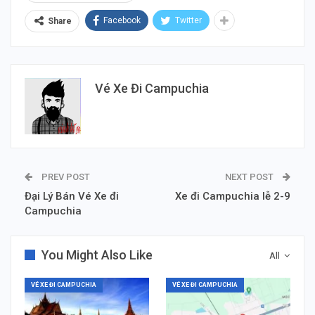
Facebook
Twitter
Share
Vé Xe Đi Campuchia
PREV POST
NEXT POST
Đại Lý Bán Vé Xe đi
Xe đi Campuchia lễ 2-9
Campuchia
You Might Also Like
All
VÉ XE ĐI CAMPUCHIA
VÉ XE ĐI CAMPUCHIA