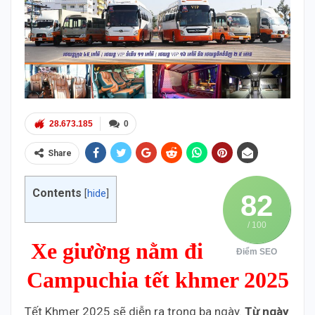
28.673.185
0
Share
Contents
[
hide
]
82
/ 100
Xe giường nằm đi
Điểm SEO
Campuchia tết khmer 2025
Tết Khmer 2025 sẽ diễn ra trong ba ngày.
Từ ngày