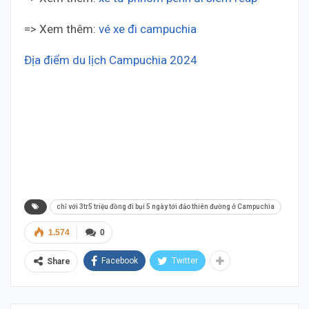
=> Xem thêm:
vé xe đi campuchia
Địa điểm du lịch Campuchia 2024
Thai Duong
Cambodia Thai Duong Cambodia Thai Duong
Cambodia Thai Duong Cambodia Thai Duong
Cambodia Thai Duong Cambodia Thai Duong
Cambodia Thai Duong Cambodia Thai Duong
Cambodia Thai Duong Cambodia Thai Duong
Cambodia
chỉ với 3tr5 triệu đồng đi bụi 5 ngày tới đảo thiên đường ở Campuchia
1.574
0
Facebook
Twitter
Share