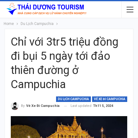
Home
Du Lịch Campuchia
Chỉ với 3tr5 triệu đồng
đi bụi 5 ngày tới đảo
thiên đường ở
Campuchia
DU LỊCH CAMPUCHIA
VÉ XE ĐI CAMPUCHIA
Last updated
Th11 5, 2024
By
Vé Xe Đi Campuchia