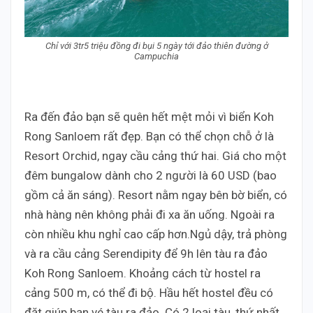
Chỉ với 3tr5 triệu đồng đi bụi 5 ngày tới đảo thiên đường ở
Campuchia
Ra đến đảo bạn sẽ quên hết mệt mỏi vì biển Koh
Rong Sanloem rất đẹp. Bạn có thể chọn chỗ ở là
Resort Orchid, ngay cầu cảng thứ hai. Giá cho một
đêm bungalow dành cho 2 người là 60 USD (bao
gồm cả ăn sáng). Resort nằm ngay bên bờ biển, có
nhà hàng nên không phải đi xa ăn uống. Ngoài ra
còn nhiều khu nghỉ cao cấp hơn.Ngủ dậy, trả phòng
và ra cầu cảng Serendipity để 9h lên tàu ra đảo
Koh Rong Sanloem. Khoảng cách từ hostel ra
cảng 500 m, có thể đi bộ. Hầu hết hostel đều có
đặt giúp bạn vé tàu ra đảo. Có 2 loại tàu, thứ nhất