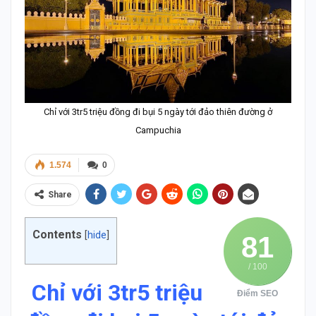
Chỉ với 3tr5 triệu đồng đi bụi 5 ngày tới đảo thiên đường ở
Campuchia
1.574
0
Share
Contents
[
hide
]
81
/ 100
Chỉ với 3tr5 triệu
Điểm SEO