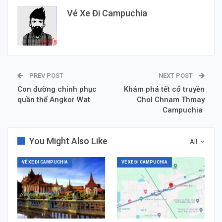
Vé Xe Đi Campuchia
PREV POST
NEXT POST
Con đường chinh phục
Khám phá tết cổ truyền
quần thể Angkor Wat
Chol Chnam Thmay
Campuchia
You Might Also Like
All
VÉ XE ĐI CAMPUCHIA
VÉ XE ĐI CAMPUCHIA