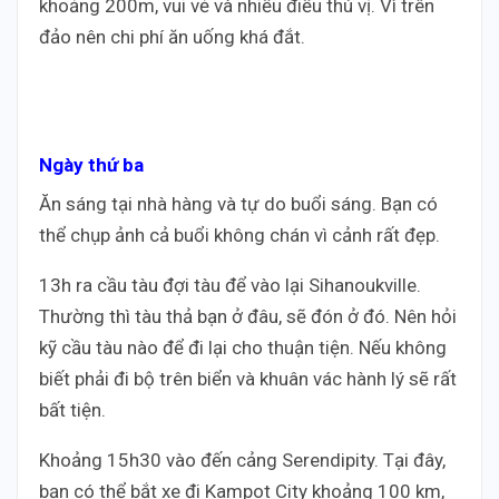
khoảng 200m, vui vẻ và nhiều điều thú vị. Vì trên
đảo nên chi phí ăn uống khá đắt.
Chỉ với 3tr5 triệu đồng đi bụi 5 ngày tới đảo thiên
đường ở Campuchia
Ngày thứ ba
Ăn sáng tại nhà hàng và tự do buổi sáng. Bạn có
thể chụp ảnh cả buổi không chán vì cảnh rất đẹp.
13h ra cầu tàu đợi tàu để vào lại Sihanoukville.
Thường thì tàu thả bạn ở đâu, sẽ đón ở đó. Nên hỏi
kỹ cầu tàu nào để đi lại cho thuận tiện. Nếu không
biết phải đi bộ trên biển và khuân vác hành lý sẽ rất
bất tiện.
Khoảng 15h30 vào đến cảng Serendipity. Tại đây,
bạn có thể bắt xe đi Kampot City khoảng 100 km,