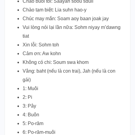
Chào buổi tối: Saayan soou sduii
Chào tạm biệt: Lia suhn hao-y
Chúc may mắn: Soam aoy baan joak jay
Vui lòng nói lại lần nữa: Sohm niyay m’dawng
tiat
Xin lỗi: Sohm toh
Cảm ơn: Aw kohn
Không có chi: Soum swa khom
Vâng: baht (nếu là con trai), Jah (nếu là con
gái)
1: Muôi
2: Pi
3: Pây
4: Buôn
5: Po-răm
6: Po-răm-muôi