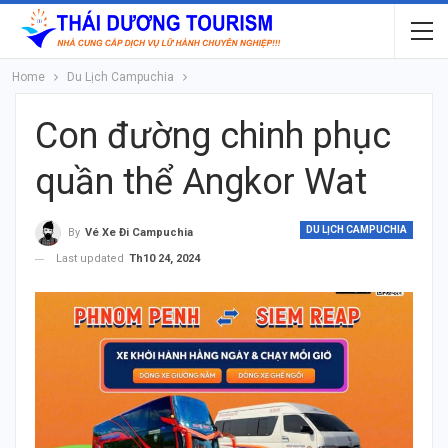
Home
Du Lịch Campuchia
Con đường chinh phục
quần thể Angkor Wat
DU LỊCH CAMPUCHIA
By
Vé Xe Đi Campuchia
Last updated
Th10 24, 2024