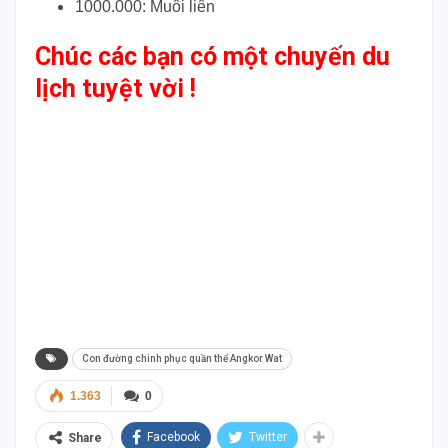
1000.000: Muôi liên
Chúc các bạn có một chuyến du
lịch tuyệt vời !
TThai Duong Cambodia Thai Duong Cambodia
Thai Duong Cambodia Thai Duong Cambodia Thai
Duong Cambodia Thai Duong Cambodia Thai
Duong Cambodia Thai Duong Cambodia Thai
Duong Cambodia Thai Duong Cambodia Thai
Duong Cambodia
Con đường chinh phục quần thể Angkor Wat
1.363
0
Facebook
Twitter
Share