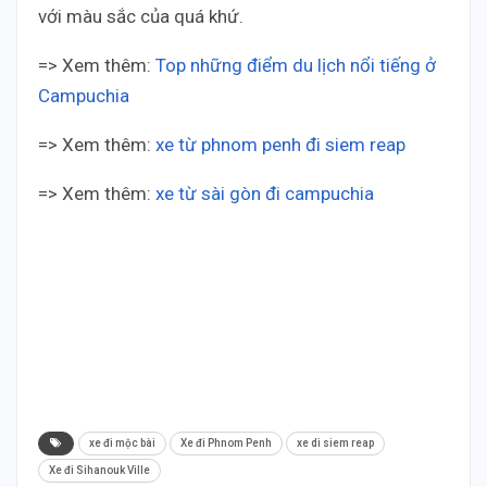
với màu sắc của quá khứ.
=> Xem thêm:
Top những điểm du lịch nổi tiếng ở
Campuchia
=> Xem thêm:
xe từ phnom penh đi siem reap
=> Xem thêm:
xe từ sài gòn đi campuchia
Thai Duong Cambodia Thai Duong Cambodia Thai
Duong Cambodia Thai Duong Cambodia Thai
Duong Cambodia Thai Duong Cambodia Thai
Duong Cambodia Thai Duong Cambodia Thai
Duong Cambodia Thai Duong Cambodia Thai
Duong Cambodia
xe đi mộc bài
Xe đi Phnom Penh
xe di siem reap
Xe đi Sihanouk Ville