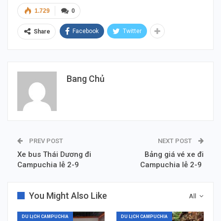
1.729
0
Facebook
Twitter
Share
Bang Chủ
PREV POST
NEXT POST
Xe bus Thái Dương đi
Bảng giá vé xe đi
Campuchia lễ 2-9
Campuchia lễ 2-9
You Might Also Like
All
DU LỊCH CAMPUCHIA
DU LỊCH CAMPUCHIA