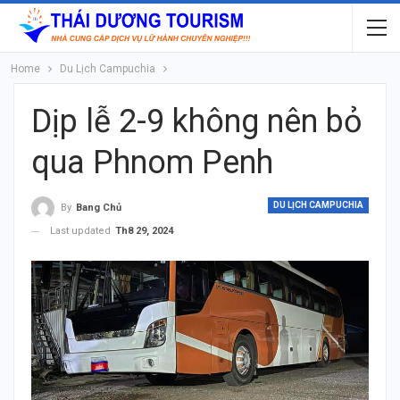
Home
Du Lịch Campuchia
Dịp lễ 2-9 không nên bỏ
qua Phnom Penh
DU LỊCH CAMPUCHIA
By
Bang Chủ
Last updated
Th8 29, 2024