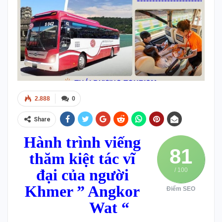
2.888
0
Share
Hành trình viếng
81
thăm kiệt tác vĩ
đại của người
/ 100
Khmer ” Angkor
Điểm SEO
Wat “