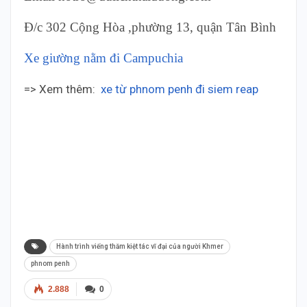
Đ/c 302 Cộng Hòa ,phường 13, quận Tân Bình
Xe giường nằm đi Campuchia
=> Xem thêm:
xe từ phnom penh đi siem reap
Thai Duong Cambodia – Bus to cambodia Thai
Duong Cambodia – Bus to cambodia Thai Duong
Cambodia – Bus to cambodia Thai Duong
Cambodia – Bus to cambodia Thai Duong
Cambodia – Bus to cambodia Thai Duong
Cambodia – Bus to cambodia
Hành trình viếng thăm kiệt tác vĩ đại của người Khmer
phnom penh
2.888
0