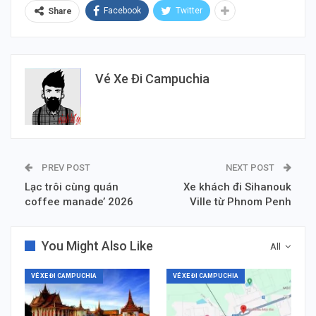
Facebook
Twitter
Share
Vé Xe Đi Campuchia
PREV POST
NEXT POST
Lạc trôi cùng quán
Xe khách đi Sihanouk
coffee manade’ 2026
Ville từ Phnom Penh
You Might Also Like
All
VÉ XE ĐI CAMPUCHIA
VÉ XE ĐI CAMPUCHIA