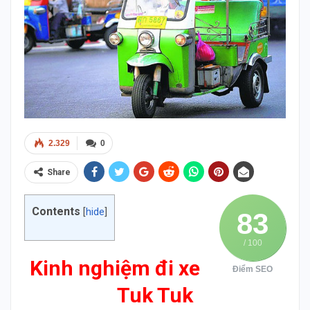
2.329
0
Share
Contents
[
hide
]
83
/ 100
Kinh nghiệm đi xe
Điểm SEO
Tuk Tuk