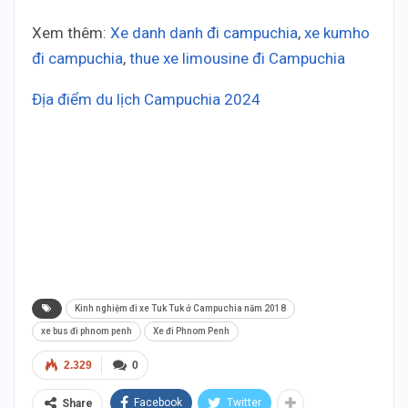
Xem thêm:
Xe danh danh đi campuchia
,
xe kumho
đi campuchia
,
thue xe limousine đi Campuchia
Địa điểm du lịch Campuchia 2024
Thai Duong Cambodia Thai Duong Cambodia Thai
Duong Cambodia Thai Duong Cambodia Thai
Duong Cambodia Thai Duong Cambodia Thai
Duong Cambodia Thai Duong Cambodia Thai
Duong Cambodia Thai Duong Cambodia Thai
Duong Cambodia
Kinh nghiệm đi xe Tuk Tuk ở Campuchia năm 2018
xe bus đi phnom penh
Xe đi Phnom Penh
2.329
0
Facebook
Twitter
Share