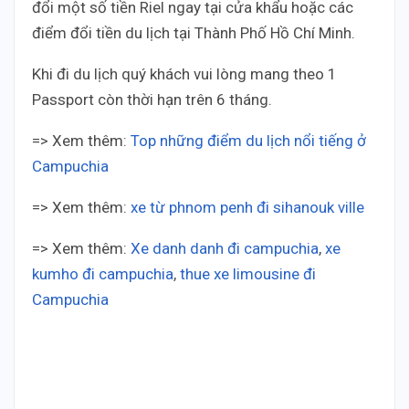
đổi một số tiền Riel ngay tại cửa khẩu hoặc các
điểm đổi tiền du lịch tại Thành Phố Hồ Chí Minh.
Khi đi du lịch quý khách vui lòng mang theo 1
Passport còn thời hạn trên 6 tháng.
=> Xem thêm:
Top những điểm du lịch nổi tiếng ở
Campuchia
=> Xem thêm:
xe từ phnom penh đi sihanouk ville
=> Xem thêm:
Xe danh danh đi campuchia
,
xe
kumho đi campuchia
,
thue xe limousine đi
Campuchia
Thai Duong Cambodia Thai Duong
Cambodia Thai Duong Cambodia Thai Duong
Cambodia Thai Duong Cambodia Thai Duong
Cambodia Thai Duong Cambodia Thai Duong
Cambodia Thai Duong Cambodia Thai Duong