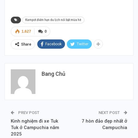
Cambodia Thai Duong Cambodia
Kampot điểm hẹn du lịch nổi bật mùa hè
1.627
0
Facebook
Twitter
Share
Bang Chủ
PREV POST
NEXT POST
Kinh nghiệm đi xe Tuk
7 hòn đảo đẹp nhất ở
Tuk ở Campuchia năm
Campuchia
2025