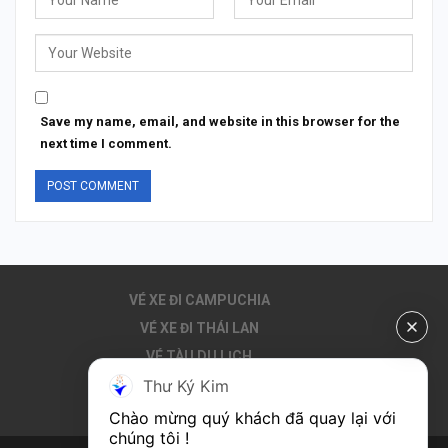
Save my name, email, and website in this browser for the
next time I comment.
VÉ XE ĐI CAMPUCHIA
VÉ XE ĐI THÁI LAN
VÉ TÀU DU LỊCH
Thư Ký Kim
THUÊ XE ĐI CAMPUCHIA
DU LỊCH CAMPUCHIA
Chào mừng quý khách đã quay lại với 
chúng tôi !