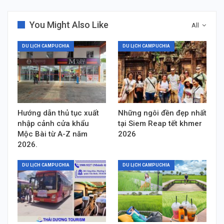
You Might Also Like
All
DU LỊCH CAMPUCHIA
DU LỊCH CAMPUCHIA
Hướng dẫn thủ tục xuất
Những ngôi đền đẹp nhất
nhập cảnh cửa khẩu
tại Siem Reap tết khmer
Mộc Bài từ A-Z năm
2026
2026.
DU LỊCH CAMPUCHIA
DU LỊCH CAMPUCHIA