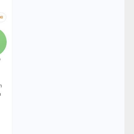
90
O
n
n