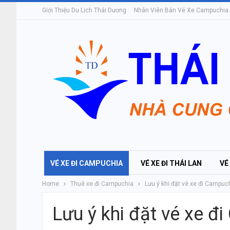
Giới Thiệu Du Lịch Thái Dương
Nhân Viên Bán Vé Xe Campuchia
VÉ XE ĐI CAMPUCHIA
VÉ XE ĐI THÁI LAN
VÉ
Home
Thuê xe đi Campuchia
Lưu ý khi đặt vé xe đi Campuc
Lưu ý khi đặt vé xe đ