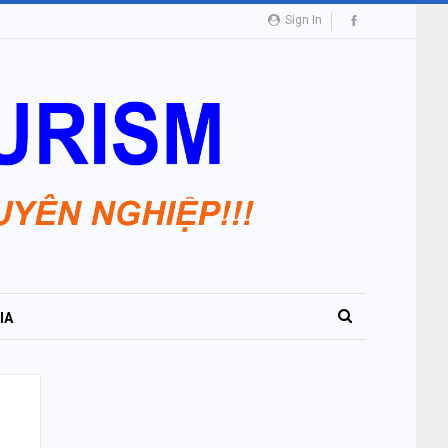
Sign In
IA