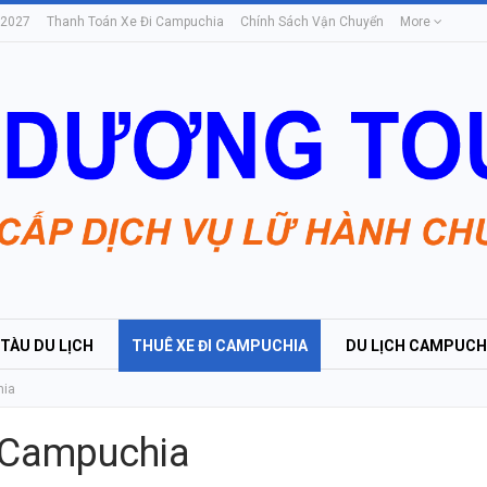
 2027
Thanh Toán Xe Đi Campuchia
Chính Sách Vận Chuyển
More
 TÀU DU LỊCH
THUÊ XE ĐI CAMPUCHIA
DU LỊCH CAMPUCH
hia
i Campuchia