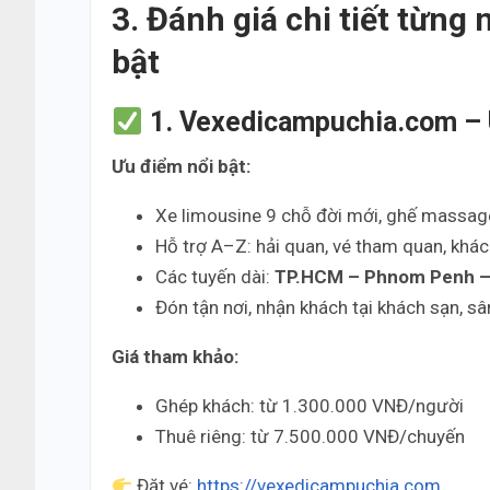
3. Đánh giá chi tiết từn
bật
1. Vexedicampuchia.com – U
Ưu điểm nổi bật:
Xe limousine 9 chỗ đời mới, ghế massage
Hỗ trợ A–Z: hải quan, vé tham quan, khá
Các tuyến dài:
TP.HCM – Phnom Penh – 
Đón tận nơi, nhận khách tại khách sạn, sâ
Giá tham khảo:
Ghép khách: từ 1.300.000 VNĐ/người
Thuê riêng: từ 7.500.000 VNĐ/chuyến
Đặt vé:
https://vexedicampuchia.com