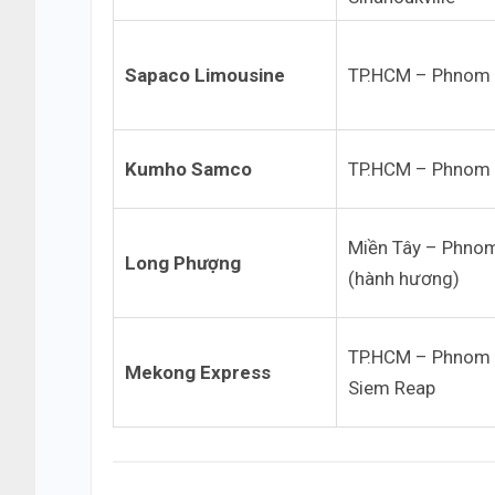
Sapaco Limousine
TP.HCM – Phnom
Kumho Samco
TP.HCM – Phnom
Miền Tây – Phno
Long Phượng
(hành hương)
TP.HCM – Phnom 
Mekong Express
Siem Reap