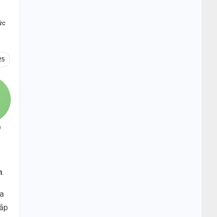
ức
25
O
n
.
a
sắp