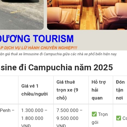
ện giá thuê xe limousine đi Campuchia giữa các nhà xe phổ biến hiện nay.
ousine đi Campuchia năm 2025
Giá thuê
Hỗ trợ
Đón
Giá vé 1
trọn xe (9
hải
tận
chiều/người
chỗ)
quan
nơi
Penh –
1.300.000 –
7.500.000 –
Trọn
1.800.000
9.500.000
C
gói
VNĐ
VNĐ