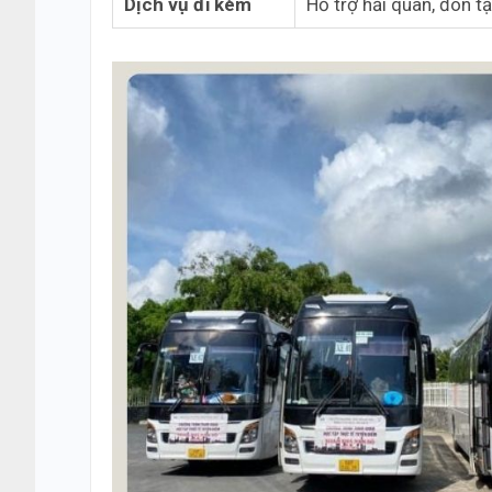
Dịch vụ đi kèm
Hỗ trợ hải quan, đón t