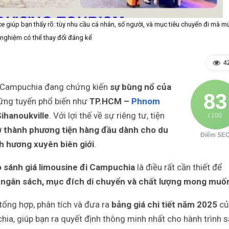
e giúp bạn thấy rõ: tùy nhu cầu cá nhân, số người, và mục tiêu chuyến đi mà m
i nghiệm có thể thay đổi đáng kể
4
g Campuchia đang chứng kiến
sự bùng nổ của
83
những tuyến phổ biến như
TP.HCM –
Phnom
Sihanoukville
. Với lợi thế về sự riêng tư, tiện
/ 100
ở thành phương tiện hàng đầu dành cho du
Điểm SE
h hương xuyên biên giới
.
o sánh giá limousine đi Campuchia
là điều rất cần thiết để
 ngân sách, mục đích di chuyển và chất lượng mong muố
tổng hợp, phân tích và đưa ra
bảng giá chi tiết năm 2025
củ
hia, giúp bạn ra quyết định thông minh nhất cho hành trình 