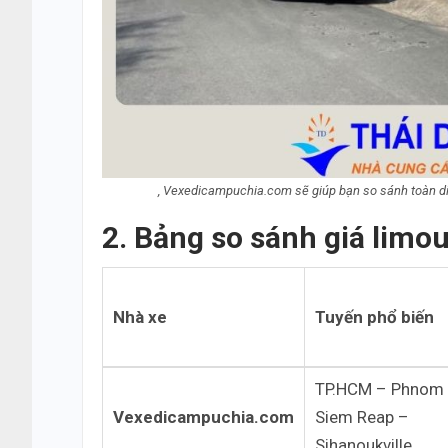
, Vexedicampuchia.com sẽ giúp bạn so sánh toàn di
2. Bảng so sánh giá lim
Nhà xe
Tuyến phổ biến
TP.HCM – Phnom 
Vexedicampuchia.com
Siem Reap –
Sihanoukville