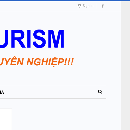
Sign In
IA