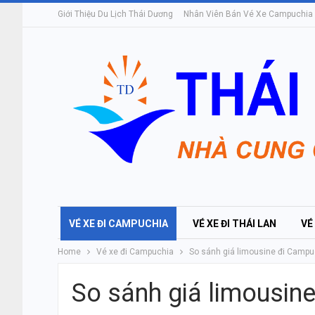
Giới Thiệu Du Lịch Thái Dương
Nhân Viên Bán Vé Xe Campuchia
VÉ XE ĐI CAMPUCHIA
VÉ XE ĐI THÁI LAN
VÉ
Home
Vé xe đi Campuchia
So sánh giá limousine đi Camp
So sánh giá limousin