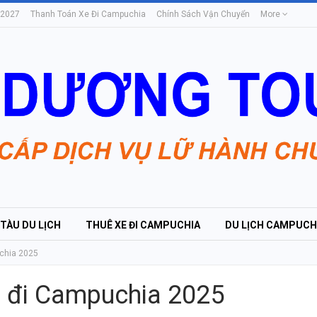
 2027
Thanh Toán Xe Đi Campuchia
Chính Sách Vận Chuyển
More
 TÀU DU LỊCH
THUÊ XE ĐI CAMPUCHIA
DU LỊCH CAMPUCH
uchia 2025
e đi Campuchia 2025