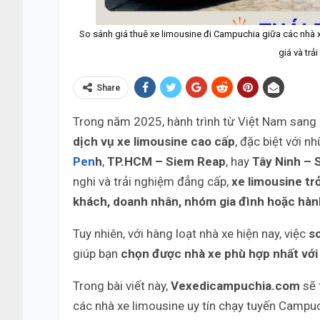
So sánh giá thuê xe limousine đi Campuchia giữa các nhà x
giá và trả
Share
Trong năm 2025, hành trình từ Việt Nam san
dịch vụ xe limousine cao cấp
, đặc biệt với 
Pen
h
,
TP.HCM – Siem Reap
, hay
Tây Ninh – 
nghi và trải nghiệm đẳng cấp,
xe limousine tr
khách, doanh nhân, nhóm gia đình hoặc hàn
Tuy nhiên, với hàng loạt nhà xe hiện nay, việc
s
giúp bạn
chọn được nhà xe phù hợp nhất với
Trong bài viết này,
Vexedicampuchia.com
sẽ 
các nhà xe limousine uy tín chạy tuyến Campuc