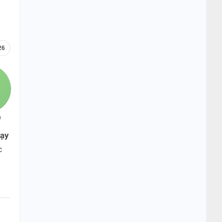
26
O
hạy
c