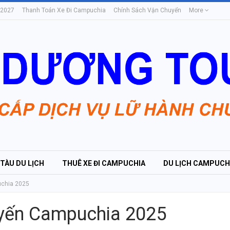
 2027
Thanh Toán Xe Đi Campuchia
Chính Sách Vận Chuyển
More
 TÀU DU LỊCH
THUÊ XE ĐI CAMPUCHIA
DU LỊCH CAMPUCH
uchia 2025
tuyến Campuchia 2025