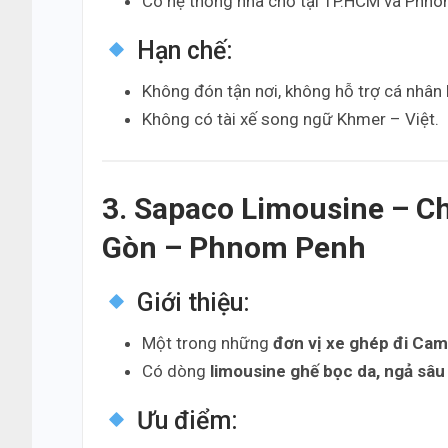
Có hệ thống nhà chờ tại TP.HCM và Phno
Hạn chế:
Không đón tận nơi, không hỗ trợ cá nhân h
Không có tài xế song ngữ Khmer – Việt.
3. Sapaco Limousine – Ch
Gòn – Phnom Penh
Giới thiệu:
Một trong những
đơn vị xe ghép đi Cam
Có dòng
limousine ghế bọc da, ngả sâu
Ưu điểm: