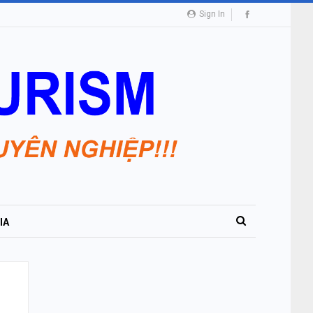
Sign In
IA