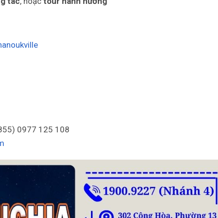
g tác
, hoặc
tour hành hương
hanoukville
+855) 0977 125 108
om