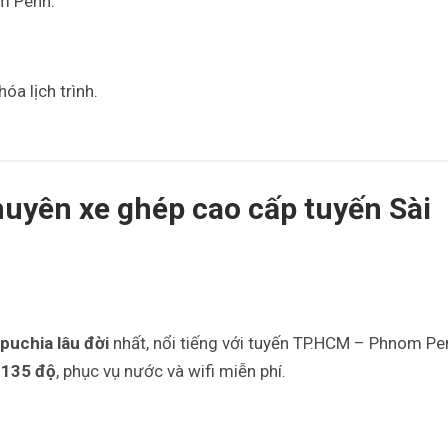
m Penh.
óa lịch trình.
uyên xe ghép cao cấp tuyến Sài
puchia lâu đời
nhất, nổi tiếng với tuyến TP.HCM – Phnom Pe
 135 độ
, phục vụ nước và wifi miễn phí.