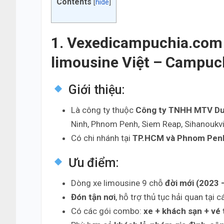
Contents
[
hide
]
1. Vexedicampuchia.com 
limousine Việt – Campuc
Giới thiệu:
Là công ty thuộc
Công ty TNHH MTV Du 
Ninh, Phnom Penh, Siem Reap, Sihanoukvil
Có chi nhánh tại
TP.HCM và Phnom Pen
Ưu điểm:
Dòng xe limousine 9 chỗ
đời mới (2023 
Đón tận nơi
, hỗ trợ thủ tục hải quan tại
Có các gói combo:
xe + khách sạn + vé