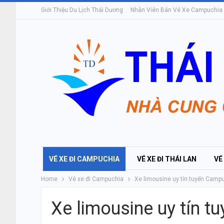
Giới Thiệu Du Lịch Thái Dương
Nhân Viên Bán Vé Xe Campuchia
VÉ XE ĐI CAMPUCHIA
VÉ XE ĐI THÁI LAN
VÉ
Home
Vé xe đi Campuchia
Xe limousine uy tín tuyến Camp
Xe limousine uy tín 