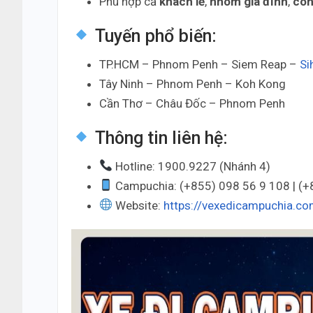
Phù hợp cả
khách lẻ
,
nhóm gia đình
,
côn
Tuyến phổ biến:
TP.HCM – Phnom Penh – Siem Reap –
Si
Tây Ninh – Phnom Penh – Koh Kong
Cần Thơ – Châu Đốc – Phnom Penh
Thông tin liên hệ:
Hotline: 1900.9227 (Nhánh 4)
Campuchia: (+855) 098 56 9 108 | (
Website:
https://vexedicampuchia.c