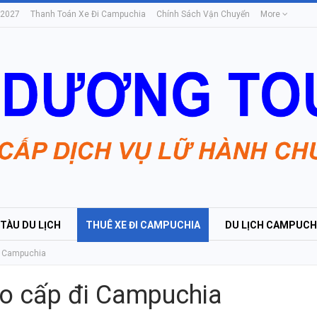
 2027
Thanh Toán Xe Đi Campuchia
Chính Sách Vận Chuyển
More
 TÀU DU LỊCH
THUÊ XE ĐI CAMPUCHIA
DU LỊCH CAMPUCH
i Campuchia
ao cấp đi Campuchia