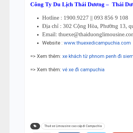
Công Ty Du Lịch Thái Dương – Thái Dư
Hotline : 1900.9227 || 093 856 9 108
Địa chỉ : 302 Cộng Hòa, Phường 13, q
Email: thuexe@thaiduonglimousine.c
Website :
www.thuexedicampuchia.com
=> Xem thêm:
xe khách từ phnom penh đi sie
=> Xem thêm:
vé xe đi campuchia
Thai Duong Cambodia Thai Duong Cambodia 
Cambodia Thai Duong Cambodia Thai Duong 
Duong Cambodia Thai Duong Cambodia
Thuê xe Limousine cao cấp đi Campuchia