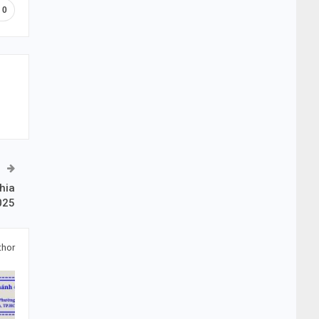
0
hia
025
thor