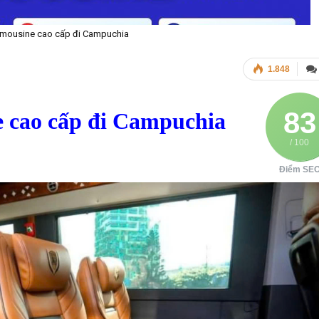
imousine cao cấp đi Campuchia
1.848
83
e cao cấp đi Campuchia
/ 100
Điểm SE