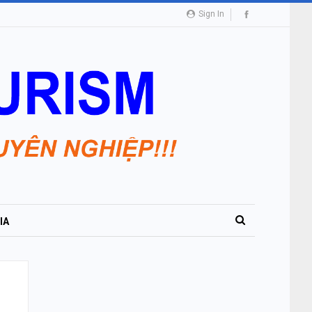
Sign In
IA