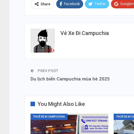
Facebook
Twitter
Google+
Share
Vé Xe Đi Campuchia
PREV POST
Du lịch biển Campuchia mùa hè 2025
You Might Also Like
THUÊ XE ĐI CAMPUCHIA
THUÊ XE ĐI 