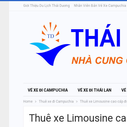
Giới Thiệu Du Lịch Thái Dương
Nhân Viên Bán Vé Xe Campuchia
VÉ XE ĐI CAMPUCHIA
VÉ XE ĐI THÁI LAN
VÉ
Home
Thuê xe đi Campuchia
Thuê xe Limousine cao cấp đ
Thuê xe Limousine c