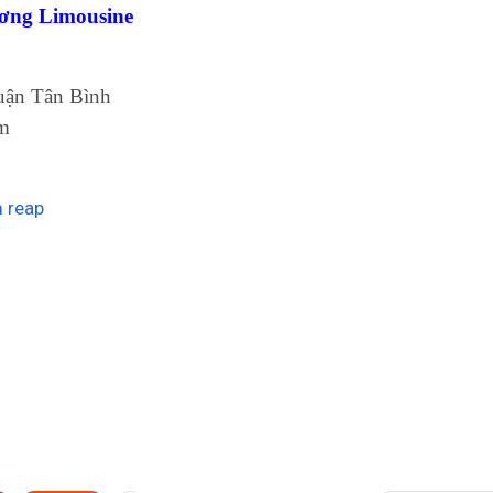
ơng Limousine
uận Tân Bình
om
m reap
Thai Duong Cambodia Thai Duong Cambodia Thai Duong
Cambodia Thai Duong Cambodia Thai Duong Cambodia Thai