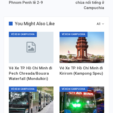
Phnom Penh lễ 2-9
chùa nổi tiếng ở
Campuchia
You Might Also Like
All
VÉ XE ĐI CAMPUCHIA
VÉ XE ĐI CAMPUCHIA
Vé Xe TP. Hồ Chí Minh đi
Vé Xe TP. Hồ Chí Minh đi
Pech Chreada/Bousra
Kirirom (Kampong Speu)
Waterfall (Mondulkiri)
VÉ XE ĐI CAMPUCHIA
VÉ XE ĐI CAMPUCHIA