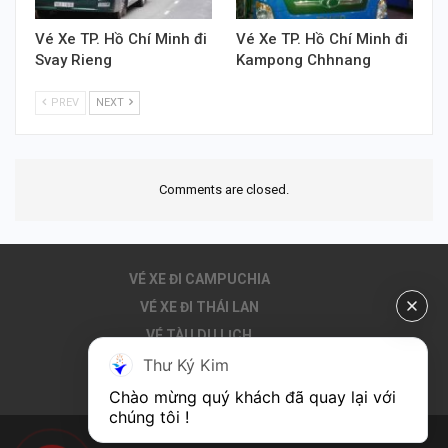
Vé Xe TP. Hồ Chí Minh đi
Vé Xe TP. Hồ Chí Minh đi
Svay Rieng
Kampong Chhnang
PREV
NEXT
Comments are closed.
VÉ XE ĐI CAMPUCHIA
VÉ XE ĐI THÁI LAN
VÉ TÀU DU LỊCH
Thư Ký Kim
THUÊ XE ĐI CAMPUCHIA
DU LỊCH CAMPUCHIA
Chào mừng quý khách đã quay lại với 
chúng tôi !