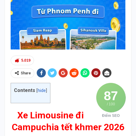
5.019
Share
Contents
[
hide
]
87
/ 100
Xe Limousine đi
Điểm SEO
Campuchia tết khmer 2026