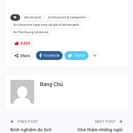
Duong Cambodia Thai Duong Cambodia
phnom penh
xe limousine đi campuchia
Xe Limousine hạng sang sài gòn đi phnom penh
Xe Thái Dương Limousine
5.019
Facebook
Twitter
Share
Bang Chủ
PREV POST
NEXT POST
Kinh nghiệm du lịch
Ghé thăm những ngôi