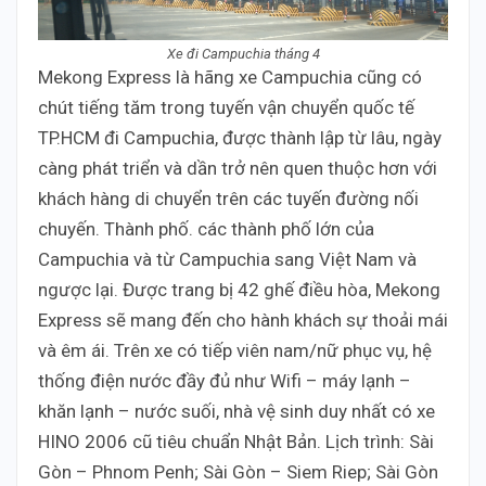
Xe đi Campuchia tháng 4
Mekong Express là hãng xe Campuchia cũng có
chút tiếng tăm trong tuyến vận chuyển quốc tế
TP.HCM đi Campuchia, được thành lập từ lâu, ngày
càng phát triển và dần trở nên quen thuộc hơn với
khách hàng di chuyển trên các tuyến đường nối
chuyến. Thành phố. các thành phố lớn của
Campuchia và từ Campuchia sang Việt Nam và
ngược lại. Được trang bị 42 ghế điều hòa, Mekong
Express sẽ mang đến cho hành khách sự thoải mái
và êm ái. Trên xe có tiếp viên nam/nữ phục vụ, hệ
thống điện nước đầy đủ như Wifi – máy lạnh –
khăn lạnh – nước suối, nhà vệ sinh duy nhất có xe
HINO 2006 cũ tiêu chuẩn Nhật Bản. Lịch trình: Sài
Gòn – Phnom Penh; Sài Gòn – Siem Riep; Sài Gòn