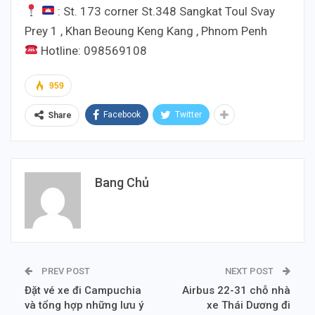
: St. 173 corner St.348 Sangkat Toul Svay
Prey 1 , Khan Beoung Keng Kang , Phnom Penh
Hotline: 098569108
959
Facebook
Twitter
Share
Bang Chủ
PREV POST
NEXT POST
Đặt vé xe đi Campuchia
Airbus 22-31 chỗ nhà
và tổng hợp những lưu ý
xe Thái Dương đi