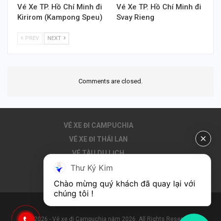
Vé Xe TP. Hồ Chí Minh đi
Vé Xe TP. Hồ Chí Minh đi
Kirirom (Kampong Speu)
Svay Rieng
PREV
NEXT
Comments are closed.
VÉ XE ĐI CAMPUCHIA
VÉ XE ĐI THÁI LAN
VÉ TÀU DU LỊCH
Thư Ký Kim
THUÊ XE ĐI CAMPUCHIA
DU LỊCH CAMPUCHIA
Chào mừng quý khách đã quay lại với 
chúng tôi !
© 2026 - Vé xe đi Campuchia năm 2026. All Rights Reserved.