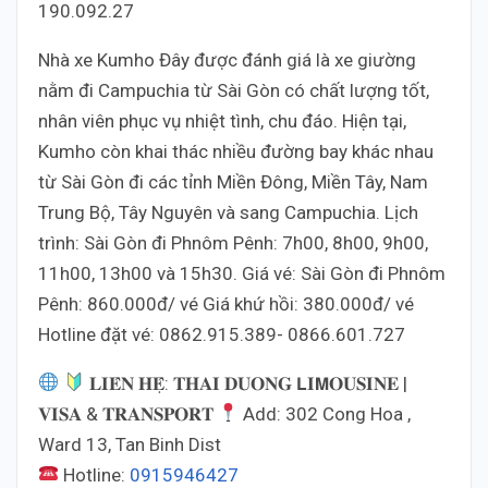
190.092.27
Nhà xe Kumho Đây được đánh giá là xe giường
nằm đi Campuchia từ Sài Gòn có chất lượng tốt,
nhân viên phục vụ nhiệt tình, chu đáo. Hiện tại,
Kumho còn khai thác nhiều đường bay khác nhau
từ Sài Gòn đi các tỉnh Miền Đông, Miền Tây, Nam
Trung Bộ, Tây Nguyên và sang Campuchia. Lịch
trình: Sài Gòn đi Phnôm Pênh: 7h00, 8h00, 9h00,
11h00, 13h00 và 15h30. Giá vé: Sài Gòn đi Phnôm
Pênh: 860.000đ/ vé Giá khứ hồi: 380.000đ/ vé
Hotline đặt vé: 0862.915.389- 0866.601.727
𝐋𝐈𝐄̂𝐍 𝐇𝐄̣̂: 𝐓𝐇𝐀𝐈 𝐃𝐔𝐎𝐍𝐆 𝗟𝐈𝗠𝐎𝐔𝐒𝐈𝐍𝐄 |
𝐕𝐈𝐒𝐀 & 𝐓𝐑𝐀𝐍𝐒𝐏𝐎𝐑𝐓
Add: 302 Cong Hoa ,
Ward 13, Tan Binh Dist
Hotline:
0915946427