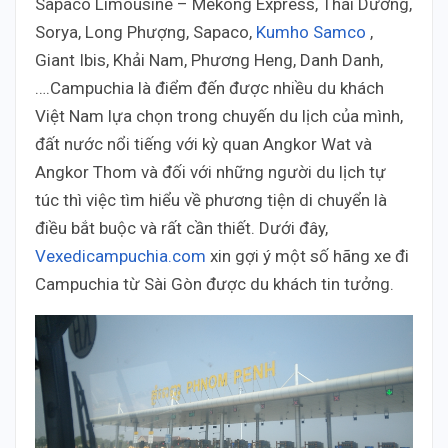
Sapaco Limousine – Mekong Express, Thái Dương,
Sorya, Long Phượng, Sapaco,
Kumho Samco
,
Giant Ibis, Khải Nam, Phương Heng, Danh Danh,
….Campuchia là điểm đến được nhiều du khách
Việt Nam lựa chọn trong chuyến du lịch của mình,
đất nước nổi tiếng với kỳ quan Angkor Wat và
Angkor Thom và đối với những người du lịch tự
túc thì việc tìm hiểu về phương tiện di chuyển là
điều bắt buộc và rất cần thiết. Dưới đây,
Vexedicampuchia.com
xin gợi ý một số hãng xe đi
Campuchia từ Sài Gòn được du khách tin tưởng.