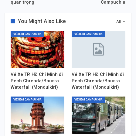
quan trọng
Campuchia
You Might Also Like
All
VÉ XE ĐI CAMPUCHIA
VÉ XE ĐI CAMPUCHIA
Vé Xe TP. Hồ Chí Minh đi
Vé Xe TP. Hồ Chí Minh đi
Pech Chreada/Bousra
Pech Chreada/Bousra
Waterfall (Mondulkiri)
Waterfall (Mondulkiri)
VÉ XE ĐI CAMPUCHIA
VÉ XE ĐI CAMPUCHIA