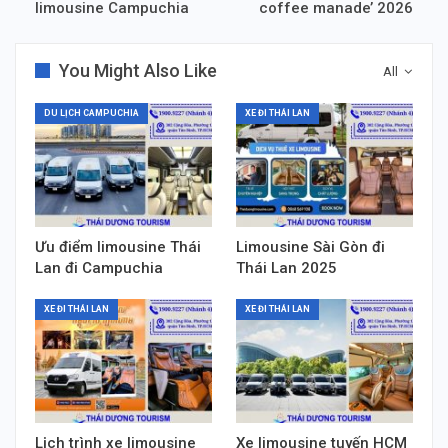
limousine Campuchia
coffee manade’ 2026
You Might Also Like
All
DU LỊCH CAMPUCHIA
XE ĐI THÁI LAN
Ưu điểm limousine Thái
Limousine Sài Gòn đi
Lan đi Campuchia
Thái Lan 2025
XE ĐI THÁI LAN
XE ĐI THÁI LAN
Lịch trình xe limousine
Xe limousine tuyến HCM