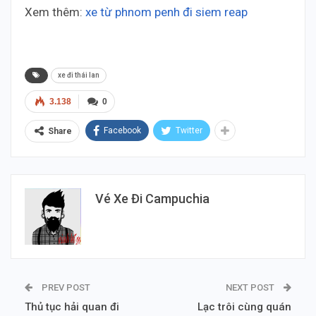
Xem thêm:
xe từ phnom penh đi siem reap
xe đi thái lan
3.138
0
Facebook
Twitter
Share
Vé Xe Đi Campuchia
PREV POST
NEXT POST
Thủ tục hải quan đi
Lạc trôi cùng quán