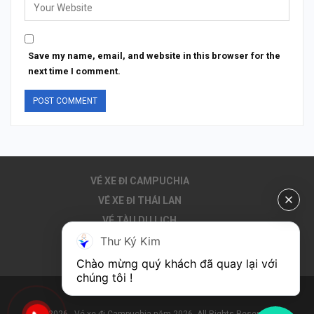
Save my name, email, and website in this browser for the
next time I comment.
VÉ XE ĐI CAMPUCHIA
VÉ XE ĐI THÁI LAN
VÉ TÀU DU LỊCH
THUÊ XE ĐI CAMPUCHIA
Thư Ký Kim
DU LỊCH CAMPUCHIA
Chào mừng quý khách đã quay lại với 
chúng tôi !
© 2026 - Vé xe đi Campuchia năm 2026. All Rights Reserved.