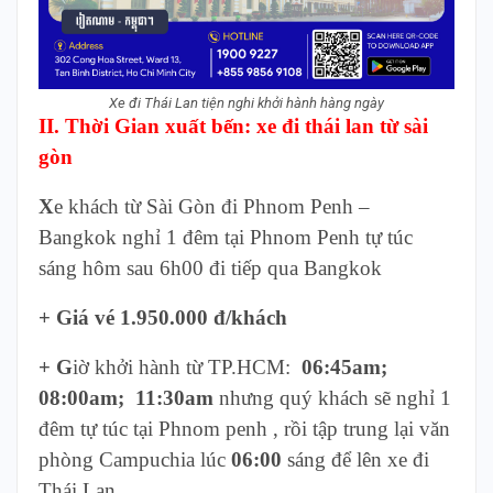
Xe đi Thái Lan tiện nghi khởi hành hàng ngày
II. Thời Gian xuất bến: xe đi thái lan từ sài
gòn
X
e khách từ
Sài Gòn đi Phnom Penh –
Bangkok nghỉ 1 đêm tại Phnom Penh tự túc
sáng hôm sau 6h00 đi tiếp qua Bangkok
+ Giá vé 1.950
.000 đ/khách
+ G
iờ khởi hành từ TP.HCM:
06:45am;
08:00am; 11:30am
nhưng quý khách sẽ nghỉ 1
đêm tự túc tại Phnom penh , rồi tập trung lại văn
phòng Campuchia lúc
06:00
sáng để lên xe đi
Thái Lan