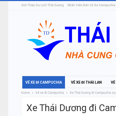
Giới Thiệu Du Lịch Thái Dương
Nhân Viên Bán Vé Xe Campuchia
VÉ XE ĐI CAMPUCHIA
VÉ XE ĐI THÁI LAN
VÉ
Home
Vé xe đi Campuchia
Xe Thái Dương đi Campuchia sự 
Xe Thái Dương đi Cam