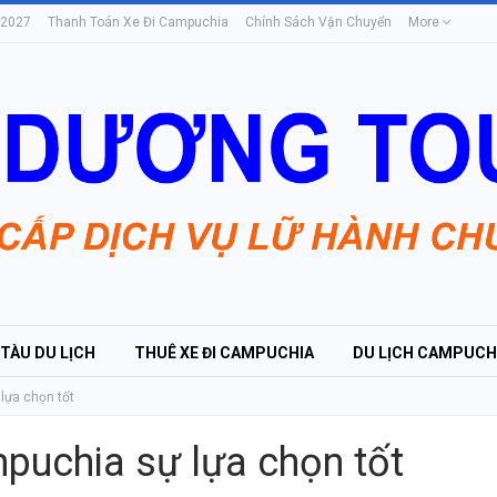
 2027
Thanh Toán Xe Đi Campuchia
Chính Sách Vận Chuyển
More
 TÀU DU LỊCH
THUÊ XE ĐI CAMPUCHIA
DU LỊCH CAMPUCH
lựa chọn tốt
puchia sự lựa chọn tốt