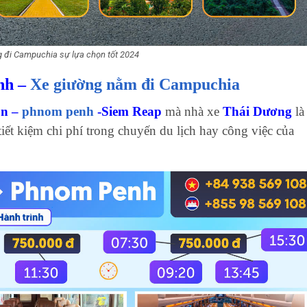
 đi Campuchia sự lựa chọn tốt 2024
nh –
Xe giường nằm đi Campuchia
òn –
phnom penh
-Siem Reap
mà nhà xe
Thái Dương
là
ết kiệm chi phí trong chuyến du lịch hay công việc của