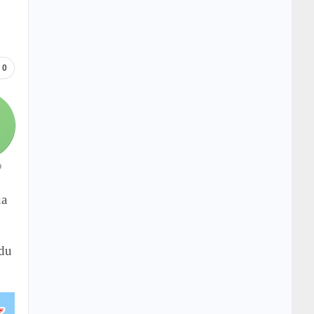
0
O
ủa
 du