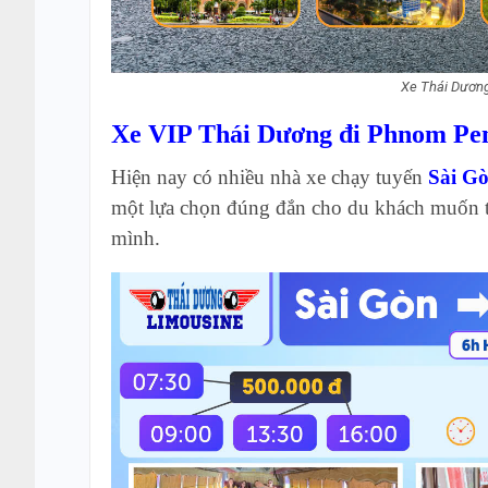
Xe Thái Dương
Xe VIP Thái Dương đi Phnom Pe
Hiện nay có nhiều nhà xe chạy tuyến
Sài G
một lựa chọn đúng đắn cho du khách muốn ti
mình.