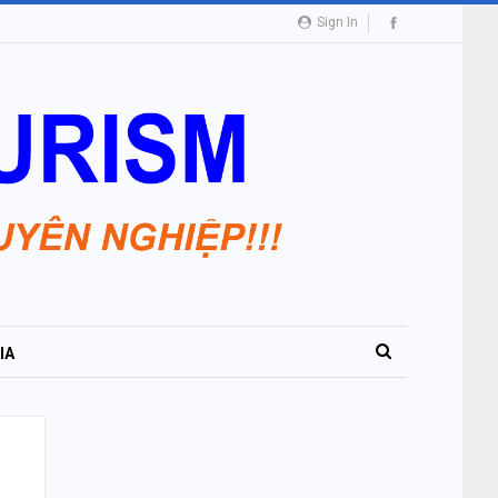
Sign In
IA