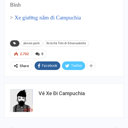
Bình
>
Xe giường nằm đi Campuchia
phnom penh
Xe từ Hà Tiên đi Sihanoukville
2.702
0
Facebook
Twitter
Share
Vé Xe Đi Campuchia