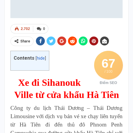
2.702
0
Share
Contents
[
hide
]
67
/ 100
Xe đi Sihanouk
Điểm SEO
Ville từ cửa khẩu Hà Tiên
Công ty du lịch Thái Dương – Thái Dương
Limousine
với dịch vụ bán vé xe chạy liên tuyến
từ Hà Tiên đi đến thủ đô Phnom Penh
Campuchia qua đường cửa khẩu Hà Tiên chỉ với