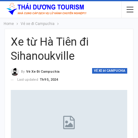
Home
Vé xe đi Campuchia
Xe từ Hà Tiên đi
Sihanoukville
VÉ XE ĐI CAMPUCHIA
By
Vé Xe Đi Campuchia
Last updated
Th9 5, 2024