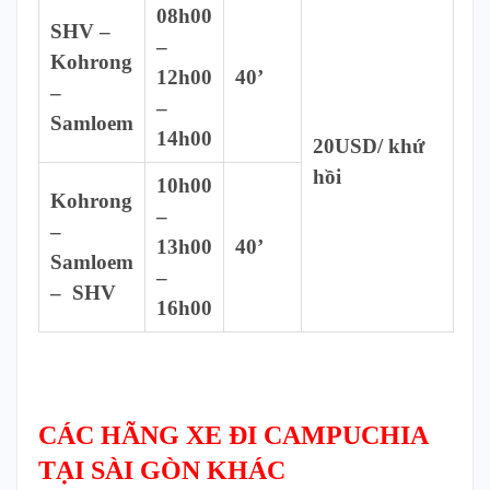
08h0
0
SHV –
–
Kohrong
12h00
40’
–
–
Samloem
14h00
20USD/ khứ
hồi
10h00
Kohrong
–
–
13h00
40’
Samloem
–
– SHV
16h00
CÁC HÃNG XE ĐI CAMPUCHIA
TẠI SÀI GÒN KHÁC