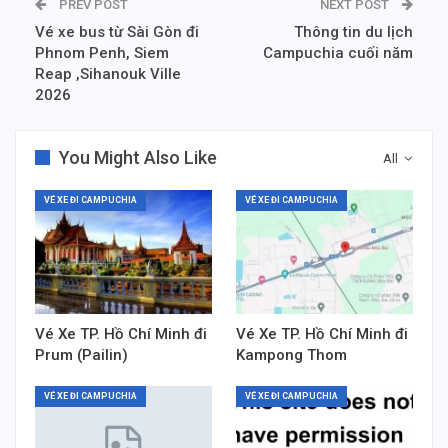
PREV POST
NEXT POST
Vé xe bus từ Sài Gòn đi
Thông tin du lịch
Phnom Penh, Siem
Campuchia cuối năm
Reap ,Sihanouk Ville
2026
You Might Also Like
All
VÉ XE ĐI CAMPUCHIA
VÉ XE ĐI CAMPUCHIA
Vé Xe TP. Hồ Chí Minh đi
Vé Xe TP. Hồ Chí Minh đi
Prum (Pailin)
Kampong Thom
VÉ XE ĐI CAMPUCHIA
VÉ XE ĐI CAMPUCHIA