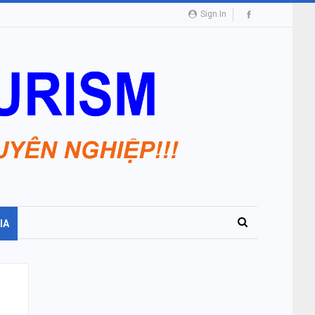
Sign In
IA