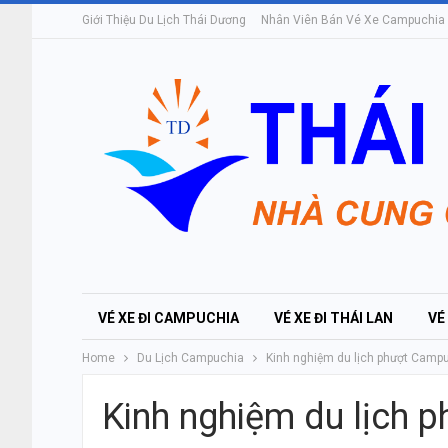
Giới Thiệu Du Lịch Thái Dương
Nhân Viên Bán Vé Xe Campuchia
VÉ XE ĐI CAMPUCHIA
VÉ XE ĐI THÁI LAN
VÉ
Home
Du Lịch Campuchia
Kinh nghiệm du lịch phượt Camp
Kinh nghiệm du lịch 