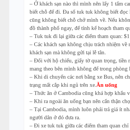
– Ở khách sạn nào thì mình nên lấy 1 tấm car
biết chỗ để đi. Đa số tuk tuk không biết đọ
cũng không biết chỗ chở mình về. Nếu không 
đồ thành phố ngay, để tính kế hoạch tham q
– Tuk tuk đi lại giữa các điểm tham quan: $1
– Các khách sạn không chịu trách nhiệm về 
khách sạn mà không gửi tại lễ tân.
– Ðối với hộ chiếu, giấy tờ quan trọng, tiền m
mang theo bên mình không để trong phòng k
– Khi di chuyển các nơi bằng xe Bus, nên chú
trạng mất cắp khi ngủ trên xe.
Ăn uống
– Thức ăn ở Cambodia cũng khá hợp khẩu vị
– Khi ra ngoài ăn uống bạn nên cẩn thận chọ
– Tại Cambodia, mình luôn phải trả giá ít nh
người dân ở đó đưa ra.
– Đi xe tuk tuk giữa các điểm tham quan chỉ