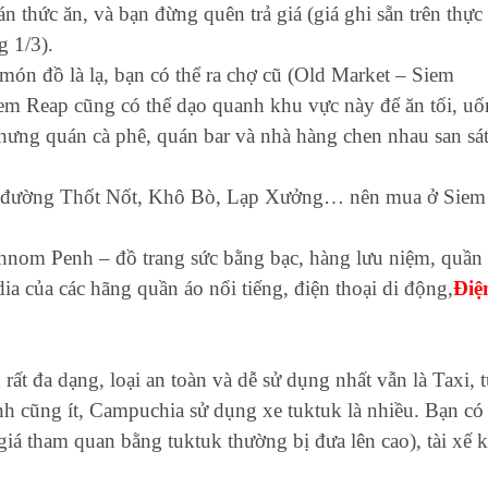
thức ăn, và bạn đừng quên trả giá (giá ghi sẵn trên thực
 1/3).
ón đồ là lạ, bạn có thể ra chợ cũ (Old Market – Siem
Siem Reap cũng có thể dạo quanh khu vực này để ăn tối, u
hưng quán cà phê, quán bar và nhà hàng chen nhau san sát
ồ, đường Thốt Nốt, Khô Bò, Lạp Xưởng… nên mua ở Siem
hnom Penh – đồ trang sức bằng bạc, hàng lưu niệm, quần
 của các hãng quần áo nổi tiếng, điện thoại di động,
Điệ
ất đa dạng, loại an toàn và dễ sử dụng nhất vẫn là Taxi, 
h cũng ít, Campuchia sử dụng xe tuktuk là nhiều. Bạn có
 giá tham quan bằng tuktuk thường bị đưa lên cao), tài xế 