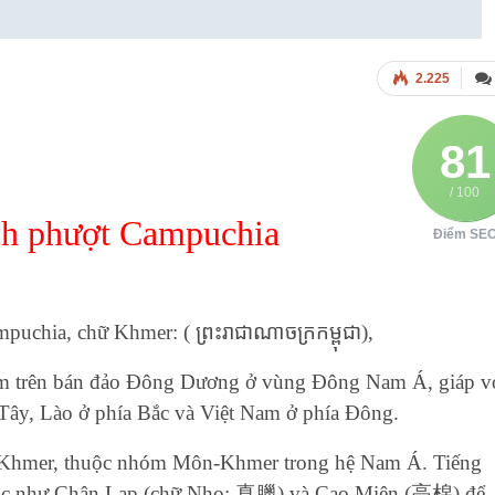
2.225
81
/ 100
ch phượt Campuchia
Điểm SE
uchia, chữ Khmer: ( ព្រះរាជាណាចក្រកម្ពុជា),
nằm trên bán đảo Đông Dương ở vùng Đông Nam Á, giáp v
Tây, Lào ở phía Bắc và Việt Nam ở phía Đông.
g Khmer, thuộc nhóm Môn-Khmer trong hệ Nam Á. Tiếng
khác như Chân Lạp (chữ Nho: 真臘) và Cao Miên (高棉) để