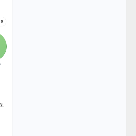
0
O
ới