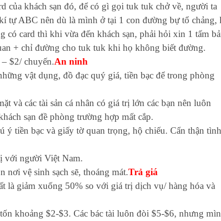
d của khách sạn đó, để có gì gọi tuk tuk chở về, người ta
c kí tự ABC nên dù là mình ở tại 1 con đường bự tổ chảng,
có card thì khi vừa đến khách sạn, phải hỏi xin 1 tấm b
uan + chỉ đường cho tuk tuk khi họ không biết đường.
 – $2/ chuyến.
An ninh
những vật dụng, đồ đạc quý giá, tiền bạc để trong phòng
ặt và các tài sản cá nhân có giá trị lớn các bạn nên luôn
hách sạn đề phòng trường hợp mất cắp.
 ý tiền bạc và giấy tờ quan trọng, hộ chiếu. Cẩn thận tìn
 với người Việt Nam.
n nơi vệ sinh sạch sẽ, thoáng mát.
Trả giá
ất là giảm xuống 50% so với giá trị dịch vụ/ hàng hóa và
 tốn khoảng $2-$3. Các bác tài luôn đòi $5-$6, nhưng mì