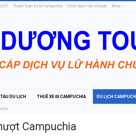
 2027
Thanh Toán Xe Đi Campuchia
Chính Sách Vận Chuyển
More
 TÀU DU LỊCH
THUÊ XE ĐI CAMPUCHIA
DU LỊCH CAMPUCH
uchia
phượt Campuchia