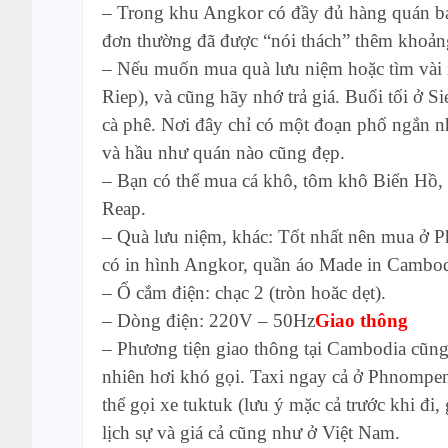
– Trong khu Angkor có đầy đủ hàng quán bán 
đơn thường đã được “nói thách” thêm khoảng
– Nếu muốn mua quà lưu niệm hoặc tìm vài m
Riep), và cũng hãy nhớ trả giá. Buổi tối ở 
cà phê. Nơi đây chỉ có một đoạn phố ngắn n
và hầu như quán nào cũng đẹp.
– Bạn có thể mua cá khô, tôm khô Biển H
Reap.
– Quà lưu niệm, khác: Tốt nhất nên mua ở P
có in hình Angkor, quần áo Made in Cambodia
– Ổ cắm điện: chạc 2 (tròn hoăc dẹt).
– Dòng điện: 220V – 50Hz
Giao thông
– Phương tiện giao thông tại Cambodia cũng r
nhiên hơi khó gọi. Taxi ngay cả ở Phnompen
thể gọi xe tuktuk (lưu ý mặc cả trước khi đi,
lịch sự và giá cả cũng như ở Việt Nam.