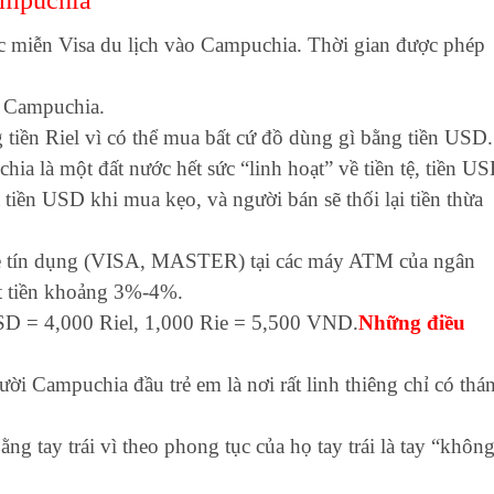
 miễn Visa du lịch vào Campuchia. Thời gian được phép
ại Campuchia.
 tiền Riel vì có thể mua bất cứ đồ dùng gì bằng tiền USD.
a là một đất nước hết sức “linh hoạt” về tiền tệ, tiền U
 tiền USD khi mua kẹo, và người bán sẽ thối lại tiền thừa
thẻ tín dụng (VISA, MASTER) tại các máy ATM của ngân
t tiền khoảng 3%-4%.
USD = 4,000 Riel, 1,000 Rie = 5,500 VND.
Những điều
ời Campuchia đầu trẻ em là nơi rất linh thiêng chỉ có thá
ng tay trái vì theo phong tục của họ tay trái là tay “khôn