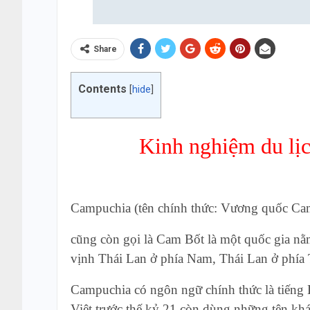
Share
Contents
[
hide
]
Kinh nghiệm du lị
Campuchia (tên chính thức: Vương quốc Camp
cũng còn gọi là Cam Bốt là một quốc gia 
vịnh Thái Lan ở phía Nam, Thái Lan ở phía 
Campuchia có ngôn ngữ chính thức là tiến
Việt trước thế kỷ 21 còn dùng những tên 