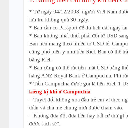
* Từ ngày 04/12/2008, người Việt Nam được
lưu trú không quá 30 ngày.
* Bạn cần có Passport để du lịch dài ngày t
* Bạn không nhất thiết phải đổi từ USD sang
Bạn nên mang theo nhiều tờ USD lẻ. Campuchi
cũng phổ biến y như tiền Riel. Bạn có thể trả
bằng Riel.
* Bạn cũng có thể rút tiền mặt USD bằng 
hàng ANZ Royal Bank ở Campuchia. Phí rú
* Tiền Campuchia được gọi là tiền Riel, 1 
kiêng kị khi ở Campuchia
– Tuyệt đối không xoa đầu trẻ em vì theo ngư
thần và cha mẹ chúng mới được chạm vào.
– Không đưa đồ, đưa tiền hay bất cứ thứ gì bằ
được sạch sẽ”.