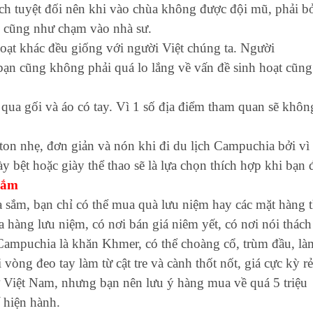
h tuyệt đối nên khi vào chùa không được đội mũ, phải b
 cũng như chạm vào nhà sư.
hoạt khác đều giống với người Việt chúng ta. Người
bạn cũng không phải quá lo lắng về vấn đề sinh hoạt cũng
 qua gối và áo có tay. Vì 1 số địa điểm tham quan sẽ khôn
n nhẹ, đơn giản và nón khi đi du lịch Campuchia bởi vì
 bệt hoặc giày thể thao sẽ là lựa chọn thích hợp khi bạn 
sắm
sắm, bạn chỉ có thể mua quà lưu niệm hay các mặt hàng 
a hàng lưu niệm, có nơi bán giá niêm yết, có nơi nói thách
 Campuchia là khăn Khmer, có thể choàng cổ, trùm đầu, là
òng đeo tay làm từ cật tre và cành thốt nốt, giá cực kỳ rẻ
 Việt Nam, nhưng bạn nên lưu ý hàng mua về quá 5 triệu
 hiện hành.