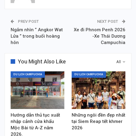
PREV POST
NEXT POST
Ngắm nhìn ” Angkor Wat
Xe đi Phnom Penh 2026
Lửa ” trong buổi hoàng
-Xe Thái Dương
hôn
Campuchia
You Might Also Like
All
DU LỊCH CAMPUCHIA
DU LỊCH CAMPUCHIA
Hướng dẫn thủ tục xuất
Những ngôi đền đẹp nhất
nhập cảnh cửa khẩu
tại Siem Reap tết khmer
Mộc Bài từ A-Z năm
2026
2026.