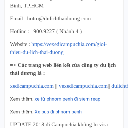
Bình, TP.HCM
Email : hotro@dulichthaiduong.com
Hotline : 1900.9227 ( Nhánh 4 )
Website :
https://vexedicampuchia.com/gioi-
thieu-du-lich-thai-duong
=> Các trang web liên kết của công ty du lịch
thái dương là :
xedicampuchia.com
||
vexedicampuchia.com
||
dulich
Xem thêm:
xe từ phnom penh đi siem reap
Xem thêm:
Xe bus đi phnom penh
UPDATE 2018 đi Campuchia không lo visa