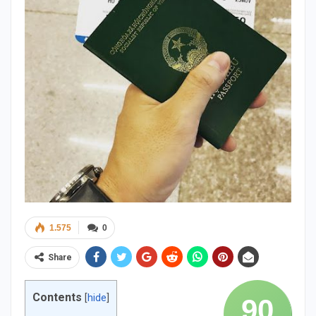
1.575
0
Share
Contents
[
hide
]
90