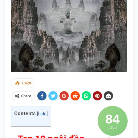
1.420
Share
Contents
[
hide
]
84
/ 100