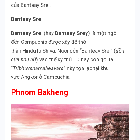
của Banteay Srei.
Banteay Srei
Banteay Srei
(hay
Banteay Srey
) là một ngôi
đền Campuchia được xây để thờ
thần Hindu là Shiva. Ngôi đền “Banteay Srei” (
đền
của phụ nữ
) vào thế kỷ thứ 10 hay còn gọi là
“
Tribhuvanamahesvara
” này tọa lạc tại khu
vực Angkor ở Campuchia
Phnom Bakheng